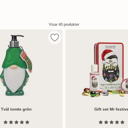
Visar
40
produkter
kaksgubbe som favorit
Markera tvål tomte grön som favorit
Tvål tomte grön
Gift set Mr festiv
Art. nr 8157
Betyg: 0 Stjärnor av 5
Betyg: 0 S