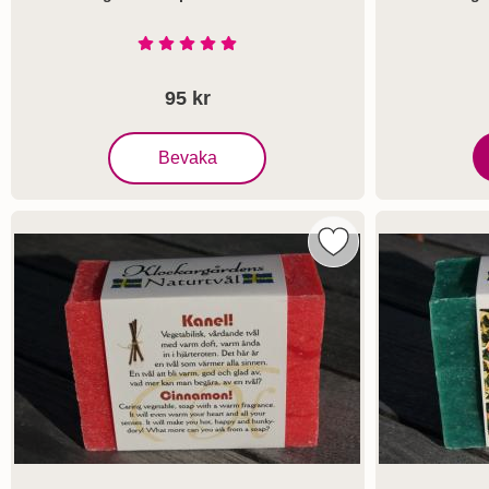
Art. nr 7223
Art. nr 7638
Betyg: 5 Stjärnor av 5
95 kr
, Klockargårdens Apelsintvål- Naturtvål
Bevaka
K
Markera klockargård