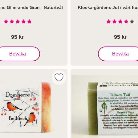
ns Glimrande Gran - Naturtvål
Klockargårdens Jul i vårt hus
Art. nr 6435
Betyg: 5 Stjärnor av 5
Betyg: 4.3
95 kr
95 kr
 Klockargårdens Glimrande Gran - Naturtvål
, Klockargårdens Ju
Bevaka
Bevaka
ns Jultvål helt enkelt - Naturtvål som favorit
Markera klockargårdens Domherre - N