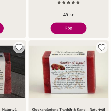
Art. nr 8113
tjärnor av 5
Betyg: 0 Stjärnor av 5
49 kr
Köp
ytande Tvål jul i vårt hus
The Somerset Toiletry CO. Jultv
aturtvål som favorit
Markera klockargårdens Tomtegott - Naturtvål som fa
Marke
 Naturtvål
Klockargårdens Tranbär & Kanel - Naturtvål