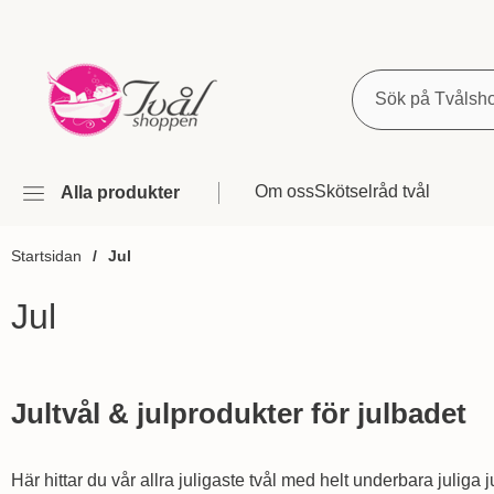
Sök
Om oss
Skötselråd tvål
Alla produkter
Startsidan
Jul
Jul
Hoppa
till
Jultvål & julprodukter för julbadet
produkter
Här hittar du vår allra juligaste tvål med helt underbara juliga 