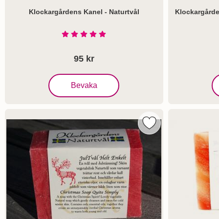
Klockargårdens Kanel - Naturtvål
Klockargårde
Art. nr 1105
Art. nr 1109
Betyg: 5 Stjärnor av 5
95 kr
, Klockargårdens Kanel - Naturtvål
,
Bevaka
Markera klockargårde