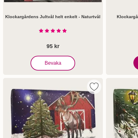
Klockargårdens Jultvål helt enkelt - Naturtvål
Klockargå
Art. nr 1112
Art. nr 1761
Betyg: 5 Stjärnor av 5
95 kr
, Klockargårdens Jultvål helt enkelt - Naturtvål
Bevaka
K
Markera the English