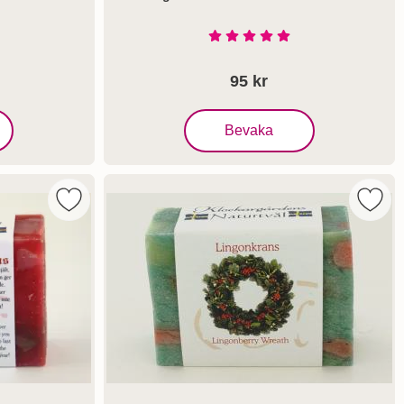
Art. nr 1106
tjärnor av 5
Betyg: 5 Stjärnor av 5
95 kr
omtegott - Naturtvål
, Klockargårdens Tranbär & Kanel 
Bevaka
an - Naturtvål som favorit
Markera klockargårdens Jul i vårt hus - Naturtvål som
Marke