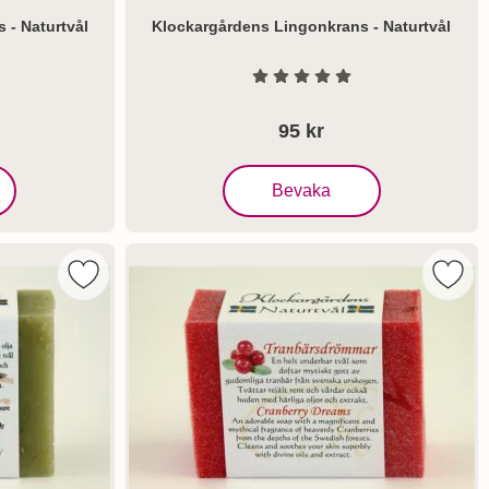
 - Naturtvål
Klockargårdens Lingonkrans - Naturtvål
Art. nr 1767
 Stjärnor av 5
Betyg: 0 Stjärnor av 5
95 kr
l i vårt hus - Naturtvål
, Klockargårdens Lingonkrans - Na
Bevaka
aturtvål som favorit
Markera klockargårdens Tallbarr - Naturtvål som fa
Marke