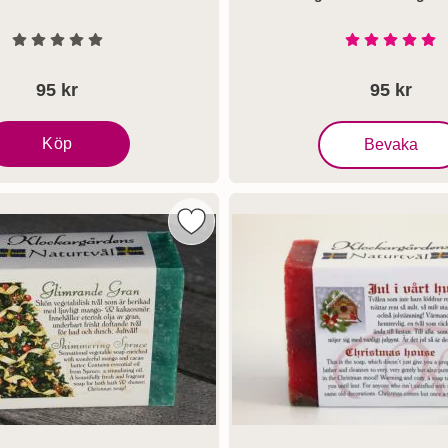
Art. nr 1113
Betyg: 0 Stjärnor av 5
Betyg: 5 S
95 kr
95 kr
, Klockargårdens T
Köp
Bevaka
lockargårdens tomtefars - Naturtvål
ens Kanel - Naturtvål som favorit
Markera klockargårdens Glimrande Gr