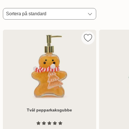
Filtrera & sortera
Sortera
Hoppa
Sortera på standard
över
filtersektionen
produktlista
Markera tvål peppar
Tvål pepparkaksgubbe
Art. nr 8799
Art. nr 8798
Betyg: 0 Stjärnor av 5