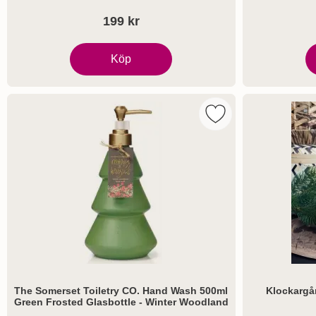
199 kr
Köp
Tvål pepparkaksgubbe
Markera the Somerse
The Somerset Toiletry CO. Hand Wash 500ml
Klockargå
Green Frosted Glasbottle - Winter Woodland