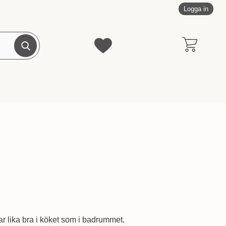
Logga in
Genomför sökning
Mina favoriter
ssar lika bra i köket som i badrummet.