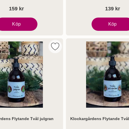
159 kr
139 kr
Köp
Köp
Tvål tomte grön
Gift set Mr festiv
t Toiletry CO. Hand Wash 500ml Green Frosted Glasbottle - Wi
Markera klockargårdens Flytande Två
rdens Flytande Tvål julgran
Klockargårdens Flytande Tvål 