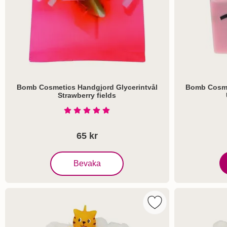
Bomb Cosmetics Handgjord Glycerintvål
Bomb Cosme
Strawberry fields
Art. nr 5724
Art. nr 6508
Betyg: 5 Stjärnor av 5
65 kr
, Bomb Cosmetics Handgjord Glycerintvål Strawbe
Bevaka
B
Markera bomb Cosmet