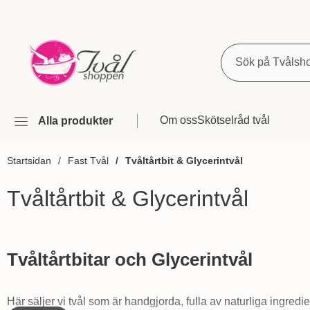
Sök
Om oss
Skötselråd tvål
Alla produkter
Startsidan
Fast Tvål
Tvåltårtbit & Glycerintvål
Tvåltårtbit & Glycerintvål
Hoppa
till
Tvåltårtbitar och Glycerintvål
produkter
Här säljer vi tvål som är handgjorda, fulla av naturliga ingred