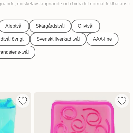
ugnande, muskelavslappnande och bidra till normal fuktbalans i
Aleptvål
Skärgårdstvål
Olivtvål
dtvål övrigt
Svensktillverkad tvål
AAA-line
randstens-tvål
Glycerintvål Go Mango som favorit
Markera bomb Cosmetics Handgjord Glycerintvål Pep
Marke