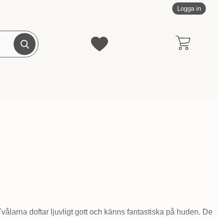
Logga in
Genomför sökning
Mina favoriter
Tvålarna doftar ljuvligt gott och känns fantastiska på huden. De