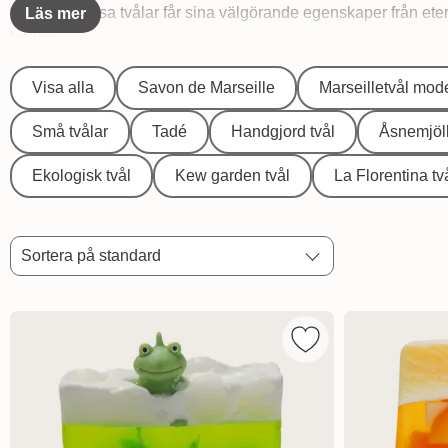
flesta av dessa tvålar får sina välgörande egenskaper från et
Läs mer
huden.
Underkategorier
Visa alla
Savon de Marseille
Marseilletvål mod
I Fast Tvål
Små tvålar
Tadé
Handgjord tvål
Åsnemjölk
Ekologisk tvål
Kew garden tvål
La Florentina tv
Filtrera & sortera
Sortera
Hoppa
Sortera på standard
över
filtersektionen
produktlista
Markera bomb Cosmet