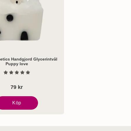
tics Handgjord Glycerintvål
Puppy love
Betyg: 0 Stjärnor av 5
79 kr
ct
Köp
omb Cosmetics Handgjord Glycerintvål Puppy love