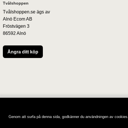
Sidfot Blandad info och länkar
Tvålshoppen
Tvålshoppen.se ägs av
Alnö Ecom AB
Fröstvägen 3
86592 Alnö
Ångra ditt köp
Genom att surfa på denna sida, godkänner du användningen av cookies.