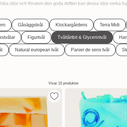
eriska oljor och förutom den goda doften kan dessa oljor verka l
ern
Gåsäggstvål
Klockargårdens
Terra Midi
stvålar
Figurtvål
Tvåltårtbit & Glycerintvål
Han
ål
Natural european tvål
Panier de sens tvål
St
Visar
10
produkter
ics Handgjord Glycerintvål Green frog som favorit
Markera bomb Cosmetics Handgjord 