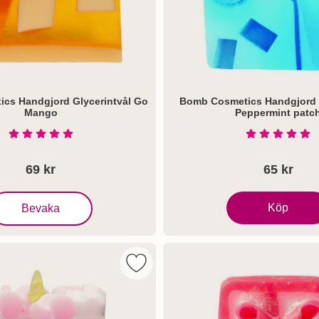
cs Handgjord Glycerintvål Go
Bomb Cosmetics Handgjord G
Mango
Peppermint patc
Art. nr 5720
Betyg: 5 Stjärnor av 5
Betyg: 5 S
69 kr
65 kr
frog
 Bomb Cosmetics Handgjord Glycerintvål Go Mango
Köp
Bevaka
Bomb Cosmetics 
ics Handgjord Glycerintvål Strawberry fields som favorit
Markera bomb Cosmetics Handgjord Gl