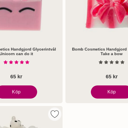
tics Handgjord Glycerintvål
Bomb Cosmetics Handgjord G
Unicorn can do it
Take a bow
Art. nr 6509
Betyg: 5 Stjärnor av 5
Betyg: 0 S
65 kr
65 kr
rry fields
Köp
Köp
omb Cosmetics Handgjord Glycerintvål Unicorn can do it
Bomb Cosmetics 
ics Handgjord Glycerintvål Puurfect som favorit
Markera bomb Cosmetics Handgjord G