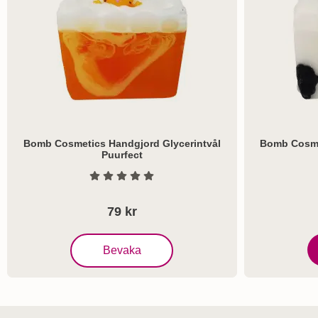
Bomb Cosmetics Handgjord Glycerintvål
Bomb Cosme
Puurfect
Art. nr 7520
Art. nr 7521
Betyg: 0 Stjärnor av 5
79 kr
, Bomb Cosmetics Handgjord Glycerintvål Puurfe
Bevaka
B