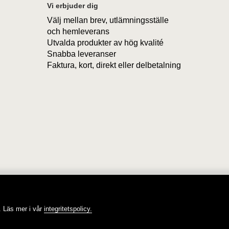
Vi erbjuder dig
Välj mellan brev, utlämningsställe
och hemleverans
Utvalda produkter av hög kvalité
Snabba leveranser
Faktura, kort, direkt eller delbetalning
Tvålshoppen, tvål på nätet!
 Läs mer i vår
integritetspolicy.