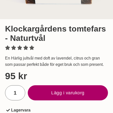
Klockargårdens tomtefars
- Naturtvål
En Härlig jultvål med doft av lavendel, citrus och gran
som passar perfekt både för eget bruk och som present.
Handla denna produkt Klockargårdens tomtefars - Naturtvål
pris
95 kr
antal
Lägg i varukorg
Lagervara
Tillgänglighet: