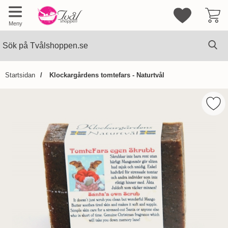
Mina favorite
Meny
Sök
Ge
Sök på Tvålshoppen.se
Startsidan
Klockargårdens tomtefars - Naturtvål
Hoppa
över
Mark
Bilder