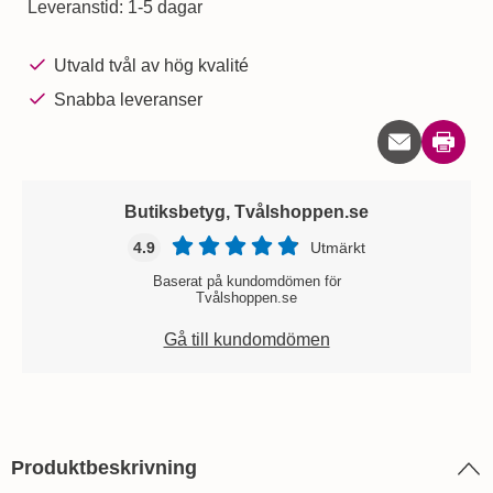
Leveranstid:
1-5 dagar
Utvald tvål av hög kvalité
Snabba leveranser
Skriv u
Butiksbetyg, Tvålshoppen.se
4.9
Utmärkt
Baserat på kundomdömen för
Tvålshoppen.se
Gå till kundomdömen
Produktbeskrivning