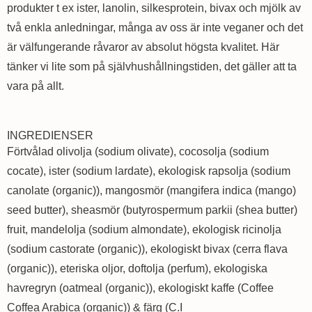
produkter t ex ister, lanolin, silkesprotein, bivax och mjölk av
två enkla anledningar, många av oss är inte veganer och det
är välfungerande råvaror av absolut högsta kvalitet. Här
tänker vi lite som på självhushållningstiden, det gäller att ta
vara på allt.
INGREDIENSER
Förtvålad olivolja (sodium olivate), cocosolja (sodium
cocate), ister (sodium lardate), ekologisk rapsolja (sodium
canolate (organic)), mangosmör (mangifera indica (mango)
seed butter), sheasmör (butyrospermum parkii (shea butter)
fruit, mandelolja (sodium almondate), ekologisk ricinolja
(sodium castorate (organic)), ekologiskt bivax (cerra flava
(organic)), eteriska oljor, doftolja (perfum), ekologiska
havregryn (oatmeal (organic)), ekologiskt kaffe (Coffee
Coffea Arabica (organic)) & färg (C.I