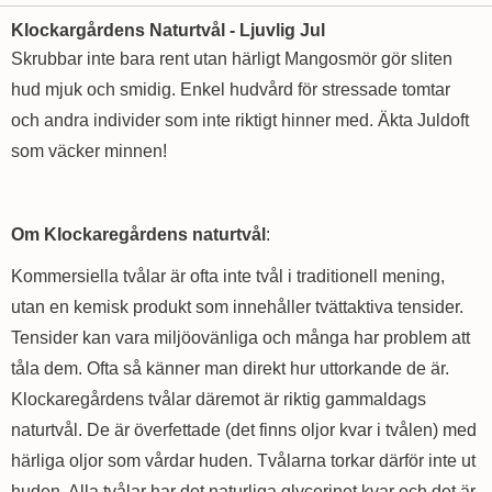
Klockargårdens Naturtvål - Ljuvlig Jul
Skrubbar inte bara rent utan härligt Mangosmör gör sliten
hud mjuk och smidig. Enkel hudvård för stressade tomtar
och andra individer som inte riktigt hinner med. Äkta Juldoft
som väcker minnen!
Om Klockaregårdens naturtvål
:
Kommersiella tvålar är ofta inte tvål i traditionell mening,
utan en kemisk produkt som innehåller tvättaktiva tensider.
Tensider kan vara miljöovänliga och många har problem att
tåla dem. Ofta så känner man direkt hur uttorkande de är.
Klockaregårdens tvålar däremot är riktig gammaldags
naturtvål. De är överfettade (det finns oljor kvar i tvålen) med
härliga oljor som vårdar huden. Tvålarna torkar därför inte ut
huden. Alla tvålar har det naturliga glycerinet kvar och det är