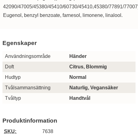
42090/47005/45380/45410/60730/45410,45380/77891/77007)
Eugenol, benzyl benzoate, farnesol, limonene, linalool.
Egenskaper
Egenskaper/attribut för denna produkt
Attribut
Värde
Användningsområde
Händer
Doft
Citrus, Blommig
Hudtyp
Normal
Tvålsammansättning
Naturlig, Vegansäker
Tvåltyp
Handtvål
Produktinformation
SKU:
7638