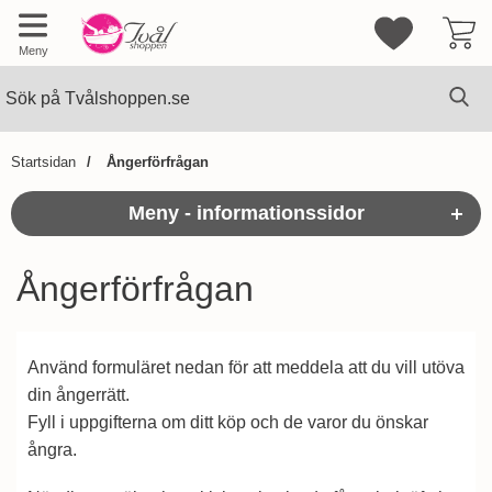
Mina favorite
Meny
Sök
Ge
Sök på Tvålshoppen.se
Startsidan
Ångerförfrågan
Meny - informationssidor
Ångerförfrågan
Använd formuläret nedan för att meddela att du vill utöva
din ångerrätt.
Fyll i uppgifterna om ditt köp och de varor du önskar
ångra.