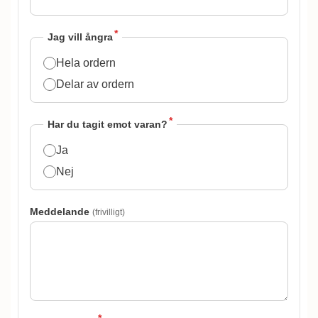
*
Jag vill ångra
Hela ordern
Delar av ordern
*
Har du tagit emot varan?
Ja
Nej
Meddelande
(frivilligt)