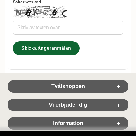
*
Säkerhetskod
Skicka ångeranmälan
Sidfot Blandad info och länkar
Tvålshoppen
Vi erbjuder dig
Information