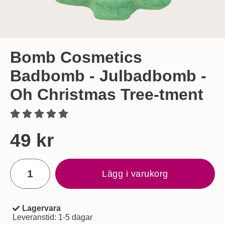
Bomb Cosmetics
Badbomb - Julbadbomb -
Oh Christmas Tree-tment
Handla denna produkt Bomb Cosmetics Badbomb - Julbadbo
pris
49 kr
antal
Lägg i varukorg
Lagervara
Tillgänglighet:
Leveranstid:
1-5 dagar