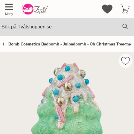
Mina favorite
Meny
Sök
Ge
Sök på Tvålshoppen.se
Bomb Cosmetics Badbomb - Julbadbomb - Oh Christmas Tree-tmen
Hoppa
över
Mar
Bilder