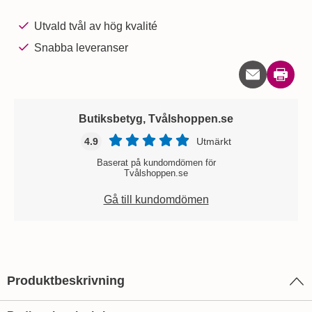
Utvald tvål av hög kvalité
Snabba leveranser
Skriv u
Butiksbetyg, Tvålshoppen.se
4.9
Utmärkt
Baserat på kundomdömen för
Tvålshoppen.se
Gå till kundomdömen
Produktbeskrivning