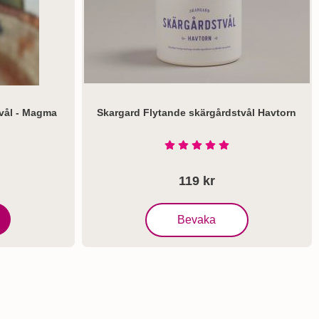
vål - Magma
Skargard Flytande skärgårdstvål Havtorn
Art. nr 7884
tjärnor av 5
Betyg: 5 Stjärnor av 5
119 kr
, Skargard Flytande skärgårdstvål
Bevaka
Ekologisk Tvål - Magma