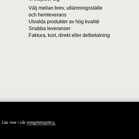
Välj mellan brev, utlämningsställe
och hemleverans
Utvalda produkter av hög kvalité
Snabba leveranser
Faktura, kort, direkt eller delbetalning
Tvålshoppen, tvål på nätet!
 Läs mer i vår
integritetspolicy.