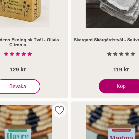
dens Ekologisk Tvål - Olivia
Skargard Skärgårdstvål - Saltv
Citronia
Art. nr 5426
Betyg: 5 Stjärnor av 5
Betyg: 0 S
129 kr
119 kr
Klockargårdens Ekologisk Tvål - Olivia Citronia
Köp
Bevaka
Skargard Skärgår
ens Ekologisk Tvål - Olivia Lavendula som favorit
Markera klockargårdens Ekologisk Tv