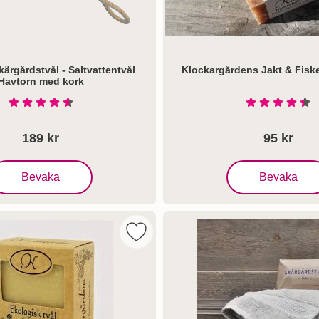
a bort
såren eller myggbetten. Klockargårdens Jakt & Fiske tvål till ex
ärgårdstvål - Saltvattentvål
Klockargårdens Jakt & Fiske
ken typ av människa du än är. Så länge du tycker om naturen såkl
Havtorn med kork
Art. nr 1050
Betyg: 4.7 Stjärnor av 5
Betyg: 4.5
189 kr
95 kr
Skargard Skärgårdstvål - Saltvattentvål Havtorn med kork
, Klockargårdens J
Bevaka
Bevaka
ns Saltvattentvål - Naturtvål som favorit
Markera klockargårdens Ekologisk Två