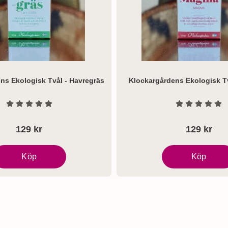
ns Ekologisk Tvål - Havregräs
Klockargårdens Ekologisk T
Art. nr 7240
Betyg: 0 Stjärnor av 5
Betyg: 0 S
129 kr
129 kr
Köp
Köp
dula
lockargårdens Ekologisk Tvål - Havregräs
Klockargårdens 
ytande skärgårdstvål Björk som favorit