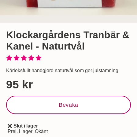
Klockargårdens Tranbär &
Kanel - Naturtvål
Kärleksfullt handgjord naturtvål som ger julstämning
Handla denna produkt Klockargårdens Tranbär & Kanel - Nat
pris
95 kr
Bevaka
Slut i lager
Tillgänglighet:
Prel. i lager:
Okänt