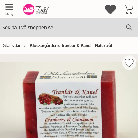
Mina favorite
Meny
Sök
Ge
Sök på Tvålshoppen.se
Startsidan
Klockargårdens Tranbär & Kanel - Naturtvål
Hoppa
över
Mark
Bilder