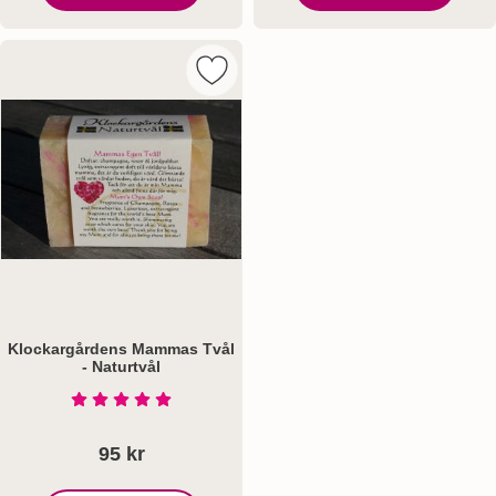
Klockargårdens Gröna Äpplen - Naturtvål
Klockargårdens Pappas 
Markera klockargårdens Mammas Tvål
Klockargårdens Mammas Tvål
- Naturtvål
Art. nr 1107
Betyg: 5 Stjärnor av 5
95 kr