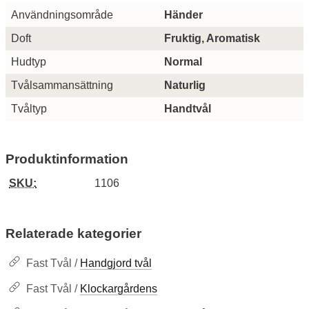
Egenskaper/attribut för denna produkt
Attribut
Värde
Användningsområde
Händer
Doft
Fruktig, Aromatisk
Hudtyp
Normal
Tvålsammansättning
Naturlig
Tvåltyp
Handtvål
Produktinformation
SKU:
1106
Relaterade kategorier
Fast Tvål /
Handgjord tvål
Fast Tvål /
Klockargårdens