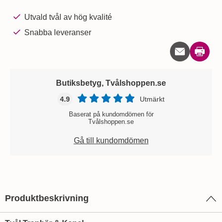
Utvald tvål av hög kvalité
Snabba leveranser
Skriv u
Butiksbetyg, Tvålshoppen.se
4.9
Utmärkt
Baserat på kundomdömen för
Tvålshoppen.se
Gå till kundomdömen
Produktbeskrivning