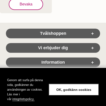
, Klockargårdens Mammas Tvål - Naturtvål
Bevaka
Sidfot Blandad info och länkar
Tvålshoppen
Vi erbjuder dig
Information
Genom att surfa på denna
sida, godkänner du
användningen av cookies.
OK, godkänn cookies
Läs mer i
Tvålshoppen, tvål på nätet!
vår
integritetspolicy.