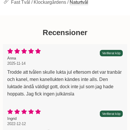
Fast Tvål / Klockargårdens /
Naturtvål
Recensioner
Betyg: 5 Stjärnor av 5
Verifierat köp
Recension av:
, 2025-11-14
, 2025-11-14
Anna
2025-11-14
Trodde att tvålen skulle lukta jul eftersom det var tranbär
och kanel, men kanellukten kändes inte alls. Den
luktade ändå väldigt gott, dock inte jul som jag hade
hoppats. Jag fick ingen julkänsla
Betyg: 5 Stjärnor av 5
Verifierat köp
Recension av:
, 2022-12-12
, 2022-12-12
Ingrid
2022-12-12