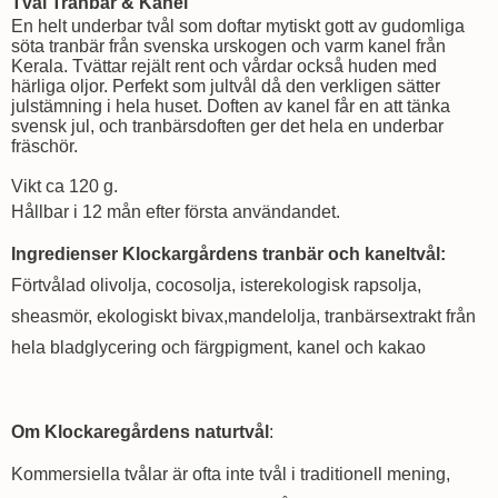
Tvål Tranbär & Kanel
En helt underbar tvål som doftar mytiskt gott av gudomliga
söta tranbär från svenska urskogen och varm kanel från
Kerala. Tvättar rejält rent och vårdar också huden med
härliga oljor. Perfekt som jultvål då den verkligen sätter
julstämning i hela huset. Doften av kanel får en att tänka
svensk jul, och tranbärsdoften ger det hela en underbar
fräschör.
Vikt ca 120 g.
Hållbar i 12 mån efter första användandet.
Ingredienser Klockargårdens tranbär och kaneltvål:
Förtvålad olivolja, cocosolja, isterekologisk rapsolja,
sheasmör, ekologiskt bivax,mandelolja, tranbärsextrakt från
hela bladglycering och färgpigment, kanel och kakao
Om Klockaregårdens naturtvål
:
Kommersiella tvålar är ofta inte tvål i traditionell mening,