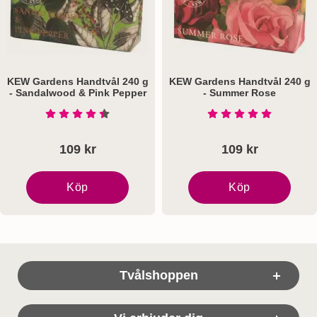
KEW Gardens Handtvål 240 g
KEW Gardens Handtvål 240 g
- Sandalwood & Pink Pepper
- Summer Rose
Art. nr 6149
Art. nr 6150
Betyg: 4.5 Stjärnor av 5
Betyg: 5 Stjärnor a
109 kr
109 kr
Köp
Köp
KEW Gardens Handtvål 240 g - Sandalwood & Pink P
KEW Gardens Handtvål
Sidfot Blandad info och länkar
Tvålshoppen