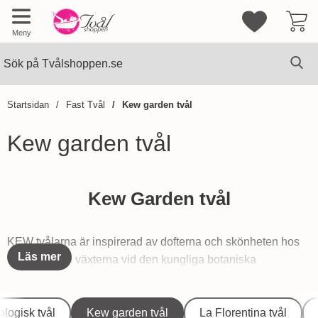
Mina favorite
Meny
Sök
Ge
Sök på Tvålshoppen.se
Startsidan
Fast Tvål
Kew garden tvål
Kew garden tvål
Hoppa
till
Kew Garden tvål
produkter
KEW tvålarna är inspirerad av dofterna och skönheten hos
Läs mer
blommor och växterna vid den kungliga botaniska
trädgården, Kew i London.
Underkategorier
KEW Gardens tvålar är tillverkade enligt den Engelska
ologisk tvål
Kew garden tvål
La Florentina tvål