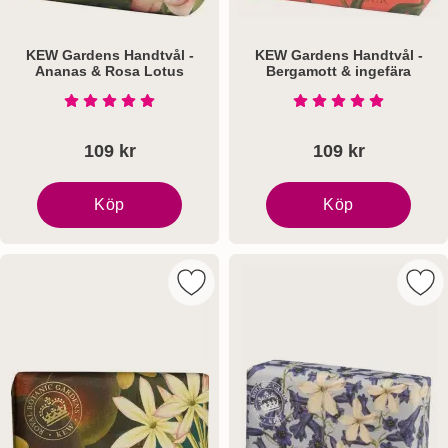
KEW Gardens Handtvål -
KEW Gardens Handtvål -
Ananas & Rosa Lotus
Bergamott & ingefära
Art. nr 5473
Art. nr 5474
Betyg: 5 Stjärnor av 5
Betyg: 5 Stjärnor a
109 kr
109 kr
Köp
Köp
KEW Gardens Handtvål - Ananas & Rosa Lotus
KEW Gardens Handtvål -
Markera kEW Gardens Handtvål 240 
Mar