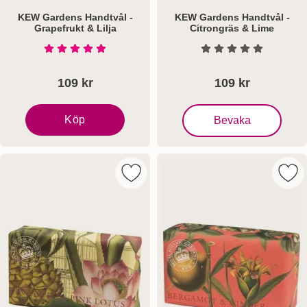
KEW Gardens Handtvål -
KEW Gardens Handtvål -
Grapefrukt & Lilja
Citrongräs & Lime
Art. nr 5470
Art. nr 5472
Betyg: 5 Stjärnor av 5
Betyg: 0 Stjärnor a
109 kr
109 kr
, KEW Gardens Handtvål 
Köp
Bevaka
KEW Gardens Handtvål - Grapefrukt & Lilja
Markera kEW Gardens Handtvål - An
Mar