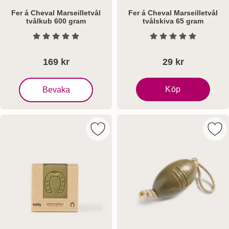
Fer á Cheval Marseilletvål
Fer á Cheval Marseilletvål
tvålkub 600 gram
tvålskiva 65 gram
Art. nr 8334
Art. nr 8335
Betyg: 0 Stjärnor av 5
Betyg: 0 Stjärnor a
169 kr
29 kr
, Fer á Cheval Marseilletvål tvålkub 600 gram
Köp
Bevaka
Fer á Cheval Marseillet
Markera fer á Cheval Marseilletvål t
Mark