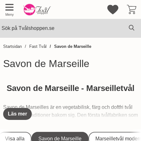
Mina favorite
Meny
Sök
Ge
Sök på Tvålshoppen.se
Startsidan
Fast Tvål
Savon de Marseille
Savon de Marseille
Hoppa
till
Savon de Marseille - Marseilletvål
produkter
Savon de Marseilles är en vegetabilisk, färg och doftfri tvål
Läs mer
med långa traditioner bakom sig. Den första tvålfabriken som
tillverkade den berömda Savon de Marseilles tvålen startade
i Marseille 1370.
Underkategorier
Visa alla
Savon de Marseille
Marseilletvål moder