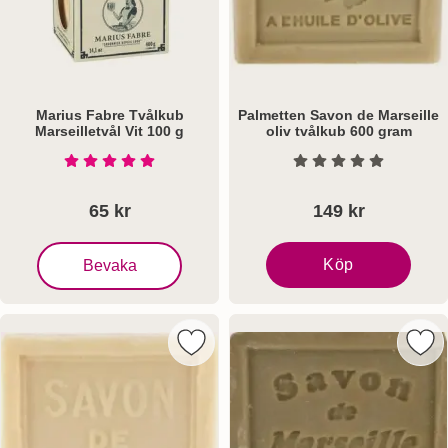
Marius Fabre Tvålkub
Palmetten Savon de Marseille
Marseilletvål Vit 100 g
oliv tvålkub 600 gram
Art. nr 1075
Art. nr 5577
Betyg: 5 Stjärnor av 5
Betyg: 0 Stjärnor a
65 kr
149 kr
, Marius Fabre Tvålkub Marseilletvål Vit 100 g
Köp
Bevaka
Palmetten Savon de Mars
Markera palmetten Savon de Marseill
Mark