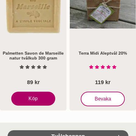
Palmetten Savon de Marseille
Terra Midi Aleptvål 20%
natur tvålkub 300 gram
Art. nr 5574
Art. nr 1102
Betyg: 0 Stjärnor av 5
Betyg: 5 Stjärnor a
89 kr
119 kr
, Terra Midi Aleptvål 20%
Köp
Bevaka
Palmetten Savon de Marseille natur tvålkub 300 gram
Sidfot Blandad info och länkar