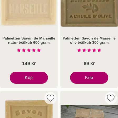
Palmetten Savon de Marseille
Palmetten Savon de Marseille
natur tvålkub 600 gram
oliv tvålkub 300 gram
Art. nr 5576
Art. nr 5575
Betyg: 5 Stjärnor av 5
Betyg: 5 Stjärnor a
149 kr
89 kr
Köp
Köp
Palmetten Savon de Marseille natur tvålkub 600 gram
Palmetten Savon de Mars
Markera palmetten Savon de Marseill
Mark