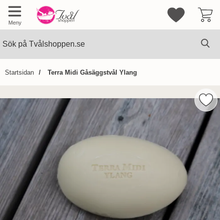
Mina favorite
Meny
Sök
Ge
Sök på Tvålshoppen.se
Startsidan
Terra Midi Gåsäggstvål Ylang
Hoppa
över
Mark
Bilder