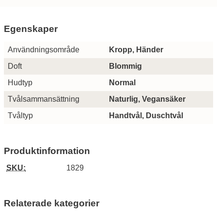
Egenskaper
Egenskaper/attribut för denna produkt
Attribut
Värde
Användningsområde
Kropp, Händer
Doft
Blommig
Hudtyp
Normal
Tvålsammansättning
Naturlig, Vegansäker
Tvåltyp
Handtvål, Duschtvål
Produktinformation
SKU:
1829
Relaterade kategorier