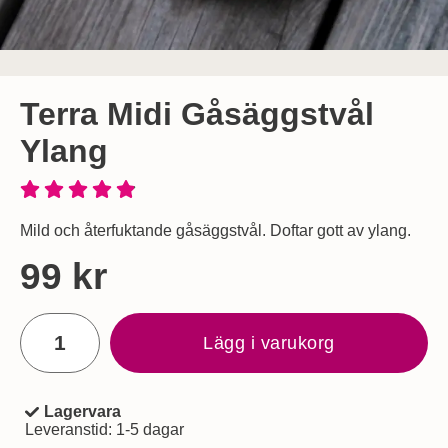
Terra Midi Gåsäggstvål
Ylang
Mild och återfuktande gåsäggstvål. Doftar gott av ylang.
Handla denna produkt Terra Midi Gåsäggstvål Ylang
pris
99 kr
antal
Lägg i varukorg
Lagervara
Tillgänglighet:
Leveranstid:
1-5 dagar