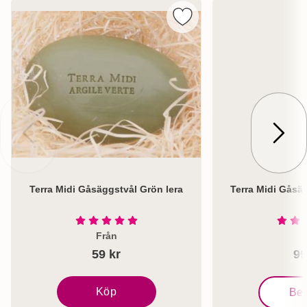
Markera terra Midi Gåsägg
Terra Midi Gåsäggstvål Grön lera
Terra Midi Gåsä
Art. nr 1001
Art. nr 1830
Betyg: 4.9 Stjärnor av 5
Från
59 kr
99
, Terra M
Köp
Be