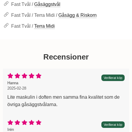
Fast Tvål /
Gåsäggstvål
Fast Tvål / Terra Midi /
Gåsägg & Riskorn
Fast Tvål /
Terra Midi
Recensioner
Betyg: 5 Stjärnor av 5
Verifierat köp
Recension av:
, 2025-02-28
, 2025-02-28
Hanna
2025-02-28
Lite maskulin i doften men samma fina kvalitet som de
övriga gåsäggstvålarna.
Betyg: 5 Stjärnor av 5
Verifierat köp
Recension av:
, 2024-02-14
, 2024-02-14
Irén