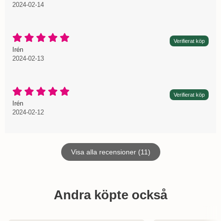
2024-02-14
Betyg: 5 Stjärnor av 5
Verifierat köp
Recension av:
, 2024-02-13
, 2024-02-13
Irén
2024-02-13
Betyg: 5 Stjärnor av 5
Verifierat köp
Recension av:
, 2024-02-12
, 2024-02-12
Irén
2024-02-12
Visa alla recensioner (11)
Hoppa
över
Andra köpte också
andra
köpte
också