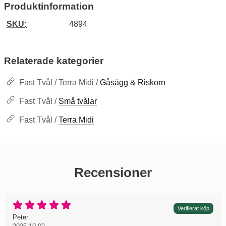
Produktinformation
SKU:
4894
Relaterade kategorier
Fast Tvål / Terra Midi /
Gåsägg & Riskorn
Fast Tvål /
Små tvålar
Fast Tvål /
Terra Midi
Recensioner
Betyg: 5 Stjärnor av 5
Verifierat köp
Recension av:
, 2025-10-02
, 2025-10-02
Peter