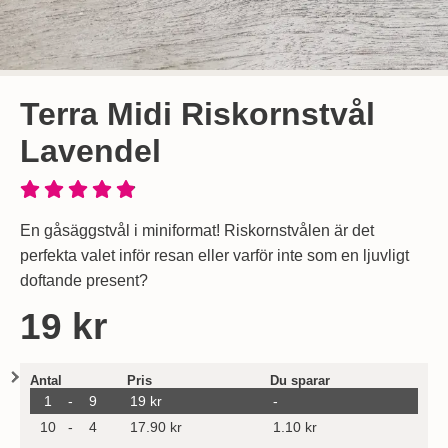
Terra Midi Riskornstvål
Lavendel
En gåsäggstvål i miniformat! Riskornstvålen är det
perfekta valet inför resan eller varför inte som en ljuvligt
doftande present?
Handla denna produkt Terra Midi Riskornstvål Lavendel
pris
19 kr
Mängdrabatt
Antal
Pris
Du sparar
till
1
-
9
19 kr
-
till
10
-
4
17.90 kr
1.10 kr