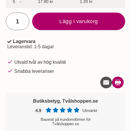
till
5
-
17.80 kr
1.20 kr
antal
Lägg i varukorg
Lagervara
Tillgänglighet:
Leveranstid:
1-5 dagar
Utvald tvål av hög kvalité
Snabba leveranser
Skriv u
Butiksbetyg, Tvålshoppen.se
4.9
Utmärkt
Baserat på kundomdömen för
Tvålshoppen.se