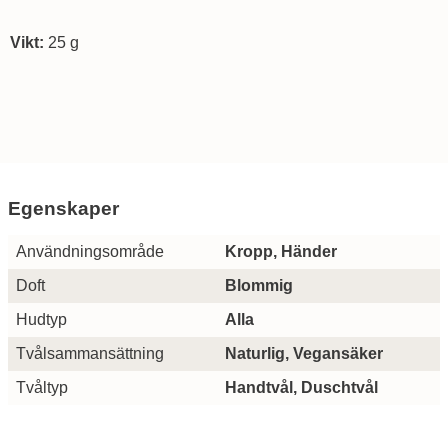
Vikt:
25 g
Egenskaper
Egenskaper/attribut för denna produkt
Attribut
Värde
Användningsområde
Kropp, Händer
Doft
Blommig
Hudtyp
Alla
Tvålsammansättning
Naturlig, Vegansäker
Tvåltyp
Handtvål, Duschtvål