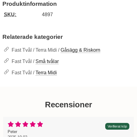
Produktinformation
SKU:
4897
Relaterade kategorier
Fast Tvål / Terra Midi /
Gåsägg & Riskorn
Fast Tvål /
Små tvålar
Fast Tvål /
Terra Midi
Recensioner
Betyg: 5 Stjärnor av 5
Verifierat köp
Recension av:
, 2025-10-02
, 2025-10-02
Peter