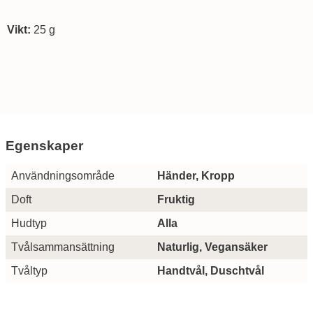
Vikt:
25 g
Egenskaper
Egenskaper/attribut för denna produkt
Attribut
Värde
Användningsområde
Händer, Kropp
Doft
Fruktig
Hudtyp
Alla
Tvålsammansättning
Naturlig, Vegansäker
Tvåltyp
Handtvål, Duschtvål