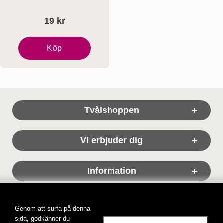
19 kr
Köp
Terra Midi Dekorationstvål - Rosa Ros
Sidfot Blandad info och länkar
Tvålshoppen
Vi erbjuder dig
Information
Genom att surfa på denna
sida, godkänner du