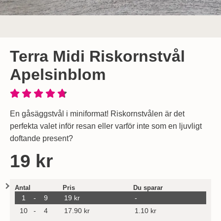
Terra Midi Riskornstvål
Apelsinblom
En gåsäggstvål i miniformat! Riskornstvålen är det
perfekta valet inför resan eller varför inte som en ljuvligt
doftande present?
Handla denna produkt Terra Midi Riskornstvål Apelsinblom
pris
19 kr
Mängdrabatt
Antal
Pris
Du sparar
till
1
-
9
19 kr
-
till
10
-
4
17.90 kr
1.10 kr