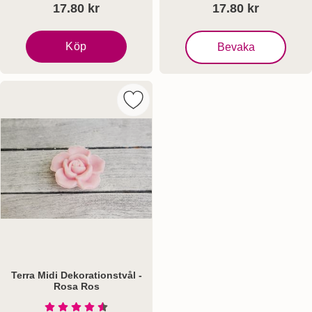
17.80 kr
17.80 kr
, Terra Midi Riskornstvål 
Köp
Bevaka
Terra Midi Riskornstvål Ros
Markera terra Midi Dekorationstvål -
Terra Midi Dekorationstvål -
Rosa Ros
Art. nr 4900
Betyg: 4.6 Stjärnor av 5