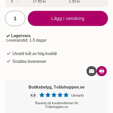
till
5
-
17.80 kr
1.20 kr
antal
Lägg i varukorg
Lagervara
Tillgänglighet:
Leveranstid:
1-5 dagar
Utvald tvål av hög kvalité
Snabba leveranser
Skriv u
Butiksbetyg, Tvålshoppen.se
4.9
Utmärkt
Baserat på kundomdömen för
Tvålshoppen.se