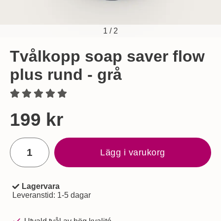
1
/
2
Tvålkopp soap saver flow
plus rund - grå
Handla denna produkt Tvålkopp soap saver flow plus rund - 
pris
199 kr
antal
Lägg i varukorg
Lagervara
Tillgänglighet:
Leveranstid:
1-5 dagar