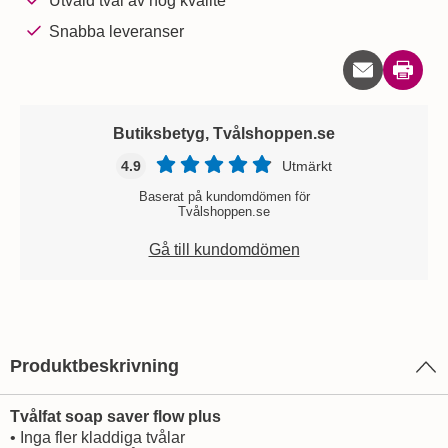
Utvald tvål av hög kvalité
Snabba leveranser
Skriv u
Butiksbetyg, Tvålshoppen.se
4.9
Utmärkt
Baserat på kundomdömen för
Tvålshoppen.se
Gå till kundomdömen
Produktbeskrivning
Tvålfat soap saver flow plus
• Inga fler kladdiga tvålar