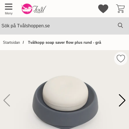
Mina favorite
Meny
Sök
Ge
Sök på Tvålshoppen.se
Startsidan
Tvålkopp soap saver flow plus rund - grå
Hoppa
över
Mark
Bilder