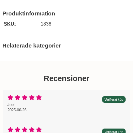
Produktinformation
SKU:
1838
Relaterade kategorier
Recensioner
Betyg: 5 Stjärnor av 5
Verifierat köp
Recension av:
, 2025-06-26
, 2025-06-26
Joel
2025-06-26
Betyg: 5 Stjärnor av 5
Verifierat köp