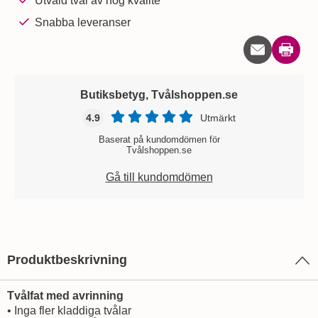
Utvald tvål av hög kvalité
Snabba leveranser
Skriv u
Butiksbetyg, Tvålshoppen.se
4.9
Utmärkt
Baserat på kundomdömen för
Tvålshoppen.se
Gå till kundomdömen
Produktbeskrivning
Tvålfat med avrinning
• Inga fler kladdiga tvålar