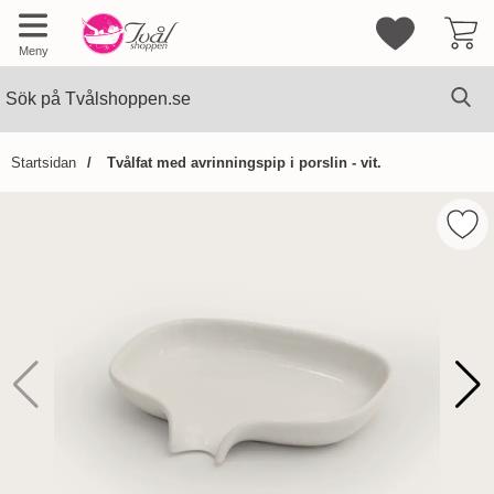
Mina favorite
Meny
Sök
Ge
Sök på Tvålshoppen.se
Startsidan
Tvålfat med avrinningspip i porslin - vit.
Hoppa
över
Mark
Bilder