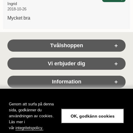
Recension av:
, 2018-10-26
, 2018-10-26
Ingrid
2018-10-26
Mycket bra
Sidfot Blandad info och länkar
Tvålshoppen
Vi erbjuder dig
Information
Genom att surfa på denna
sida, godkänner du
användningen av cookies.
OK, godkänn cookies
Läs mer i
Tvålshoppen, tvål på nätet!
vår
integritetspolicy.