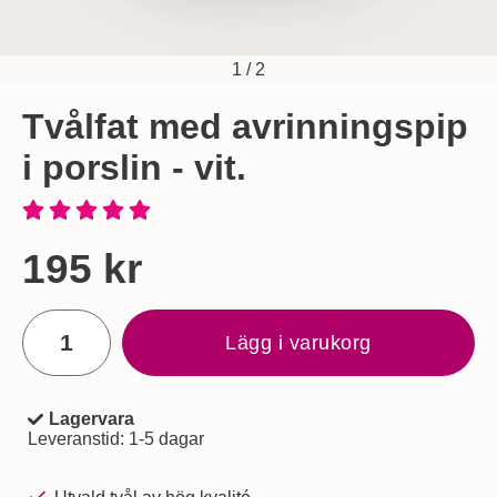
1
/
2
Tvålfat med avrinningspip
i porslin - vit.
Handla denna produkt Tvålfat med avrinningspip i porslin - vi
pris
195 kr
antal
Lägg i varukorg
Lagervara
Tillgänglighet:
Leveranstid:
1-5 dagar