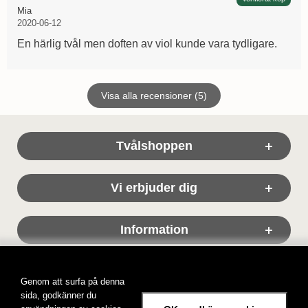
Recension av:
, 2020-06-12
, 2020-06-12
Mia
2020-06-12
En härlig tvål men doften av viol kunde vara tydligare.
Visa alla recensioner (5)
Sidfot Blandad info och länkar
Tvålshoppen
Vi erbjuder dig
Information
Genom att surfa på denna
sida, godkänner du