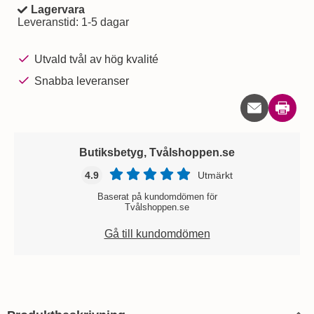
Lagervara
Tillgänglighet:
Leveranstid:
1-5 dagar
Utvald tvål av hög kvalité
Snabba leveranser
Skriv u
Butiksbetyg, Tvålshoppen.se
4.9
Utmärkt
Baserat på kundomdömen för
Tvålshoppen.se
Gå till kundomdömen