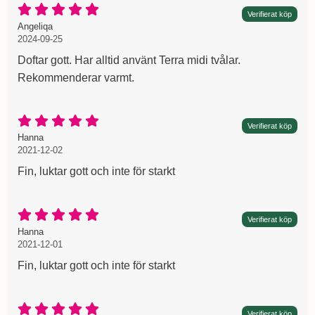
Betyg: 5 Stjärnor av 5
Verifierat köp
Recension av:
, 2024-09-25
, 2024-09-25
Angeliqa
2024-09-25
Doftar gott. Har alltid använt Terra midi tvålar.
Rekommenderar varmt.
Betyg: 5 Stjärnor av 5
Verifierat köp
Recension av:
, 2021-12-02
, 2021-12-02
Hanna
2021-12-02
Fin, luktar gott och inte för starkt
Betyg: 5 Stjärnor av 5
Verifierat köp
Recension av:
, 2021-12-01
, 2021-12-01
Hanna
2021-12-01
Fin, luktar gott och inte för starkt
Betyg: 5 Stjärnor av 5
Verifierat köp