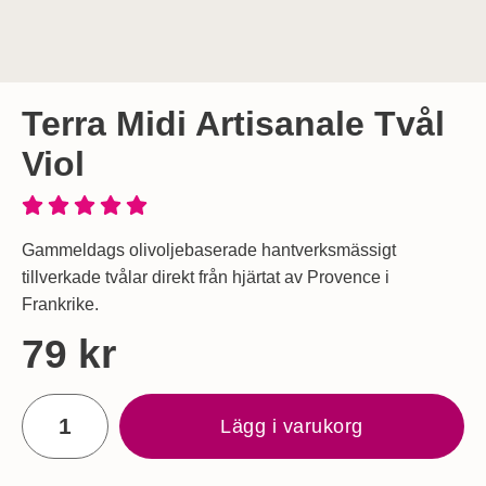
Terra Midi Artisanale Tvål
Viol
Gammeldags olivoljebaserade hantverksmässigt
tillverkade tvålar direkt från hjärtat av Provence i
Frankrike.
Handla denna produkt Terra Midi Artisanale Tvål Viol
pris
79 kr
antal
Lägg i varukorg