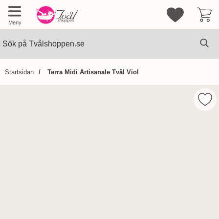
Mina favorite
Meny
Sök
Ge
Sök på Tvålshoppen.se
Startsidan
Terra Midi Artisanale Tvål Viol
Hoppa
över
Mark
Bilder