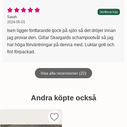
Betyg: 5 Stjärnor av 5
Verifierat köp
Recension av:
, 2024-05-01
, 2024-05-01
Sarah
2024-05-01
Isen ligger fortfarande tjock på sjön så det dröjer innan
jag provar den. Gillar Skargards schampootvål så jag
har höga förväntningar på denna med. Luktar gott och
fint förpackad.
Visa alla recensioner (22)
Hoppa
över
Andra köpte också
andra
köpte
också
Markera klockargårdens Saltvattentvå