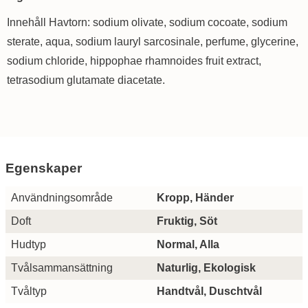
Innehåll Havtorn: sodium olivate, sodium cocoate, sodium
sterate, aqua, sodium lauryl sarcosinale, perfume, glycerine,
sodium chloride, hippophae rhamnoides fruit extract,
tetrasodium glutamate diacetate.
Egenskaper
Egenskaper/attribut för denna produkt
Attribut
Värde
Användningsområde
Kropp, Händer
Doft
Fruktig, Söt
Hudtyp
Normal, Alla
Tvålsammansättning
Naturlig, Ekologisk
Tvåltyp
Handtvål, Duschtvål