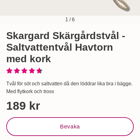
1
/
6
Skargard Skärgårdstvål -
Saltvattentvål Havtorn
med kork
Tvål för söt och saltvatten då den löddrar lika bra i bägge.
Med flytkork och tross
Handla denna produkt Skargard Skärgårdstvål - Saltvattentv
pris
189 kr
Bevaka