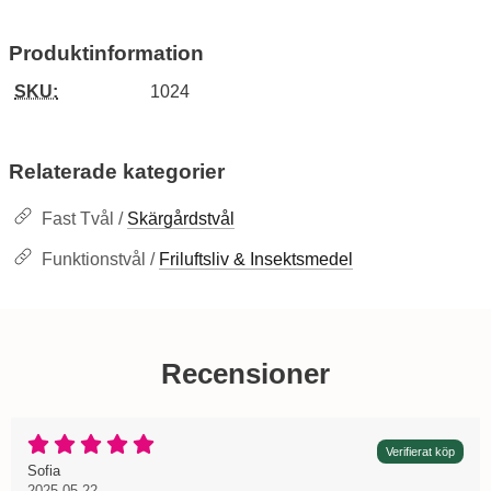
Produktinformation
SKU:
1024
Relaterade kategorier
Fast Tvål /
Skärgårdstvål
Funktionstvål /
Friluftsliv & Insektsmedel
Recensioner
Betyg: 5 Stjärnor av 5
Verifierat köp
Recension av:
, 2025-05-22
, 2025-05-22
Sofia
2025-05-22