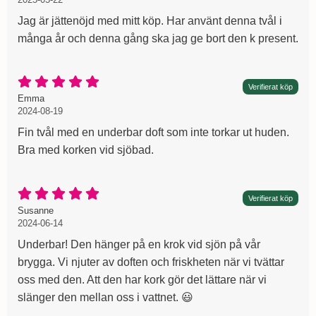
Jag är jättenöjd med mitt köp. Har använt denna tvål i
många år och denna gång ska jag ge bort den k present.
Betyg: 5 Stjärnor av 5
Verifierat köp
Recension av:
, 2024-08-19
, 2024-08-19
Emma
2024-08-19
Fin tvål med en underbar doft som inte torkar ut huden.
Bra med korken vid sjöbad.
Betyg: 5 Stjärnor av 5
Verifierat köp
Recension av:
, 2024-06-14
, 2024-06-14
Susanne
2024-06-14
Underbar! Den hänger på en krok vid sjön på vår
brygga. Vi njuter av doften och friskheten när vi tvättar
oss med den. Att den har kork gör det lättare när vi
slänger den mellan oss i vattnet. 😃