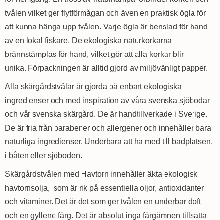
tvålen vilket ger flytförmågan och även en praktisk ögla för
att kunna hänga upp tvålen. Varje ögla är benslad för hand
av en lokal fiskare. De ekologiska naturkorkarna
brännstämplas för hand, vilket gör att alla korkar blir
unika. Förpackningen är alltid gjord av miljövänligt papper.
Alla skärgårdstvålar är gjorda på enbart ekologiska
ingredienser och med inspiration av våra svenska sjöbodar
och vår svenska skärgård. De är handtillverkade i Sverige.
De är fria från parabener och allergener och innehåller bara
naturliga ingredienser. Underbara att ha med till badplatsen,
i båten eller sjöboden.
Skärgårdstvålen med Havtorn innehåller äkta ekologisk
havtornsolja, som är rik på essentiella oljor, antioxidanter
och vitaminer. Det är det som ger tvålen en underbar doft
och en gyllene färg. Det är absolut inga färgämnen tillsatta