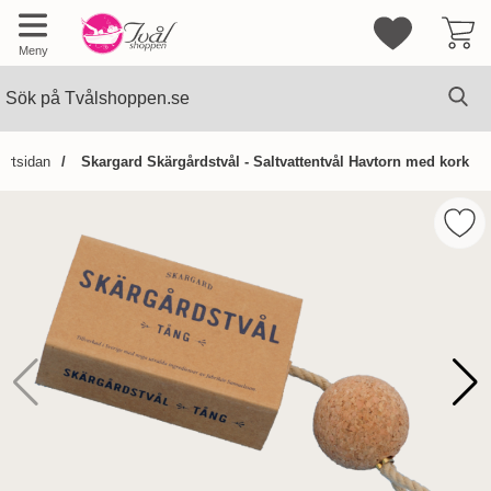
Mina favorite
Meny
Sök
Ge
Sök på Tvålshoppen.se
artsidan
Skargard Skärgårdstvål - Saltvattentvål Havtorn med kork
Hoppa
över
Mark
Bilder