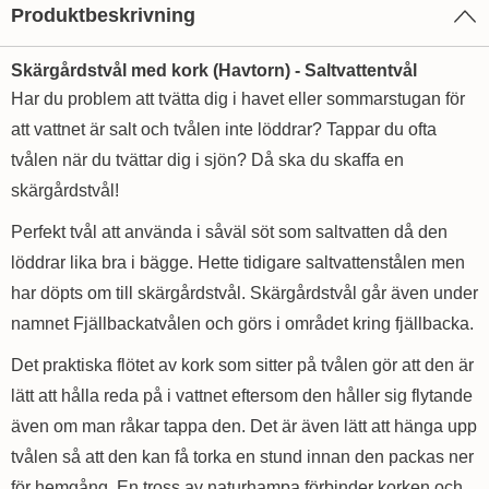
Produktbeskrivning
Skärgårdstvål med kork (Havtorn) - Saltvattentvål
Har du problem att tvätta dig i havet eller sommarstugan för
att vattnet är salt och tvålen inte löddrar? Tappar du ofta
tvålen när du tvättar dig i sjön? Då ska du skaffa en
skärgårdstvål!
Perfekt tvål att använda i såväl söt som saltvatten då den
löddrar lika bra i bägge. Hette tidigare saltvattenstålen men
har döpts om till skärgårdstvål. Skärgårdstvål går även under
namnet Fjällbackatvålen och görs i området kring fjällbacka.
Det praktiska flötet av kork som sitter på tvålen gör att den är
lätt att hålla reda på i vattnet eftersom den håller sig flytande
även om man råkar tappa den. Det är även lätt att hänga upp
tvålen så att den kan få torka en stund innan den packas ner
för hemgång. En tross av naturhampa förbinder korken och