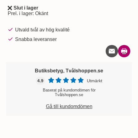
Slut i lager
Tillgänglighet:
Prel. i lager:
Okänt
Utvald tvål av hög kvalité
Snabba leveranser
Skriv u
Butiksbetyg, Tvålshoppen.se
4.9
Utmärkt
Baserat på kundomdömen för
Tvålshoppen.se
Gå till kundomdömen