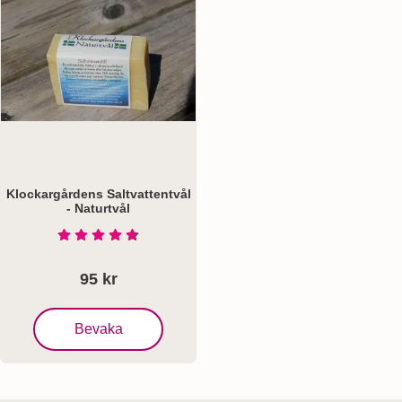
Klockargårdens Saltvattentvål
- Naturtvål
Art. nr 1217
Betyg: 4.8 Stjärnor av 5
95 kr
, Klockargårdens Saltvattentvål - Naturtvål
Bevaka