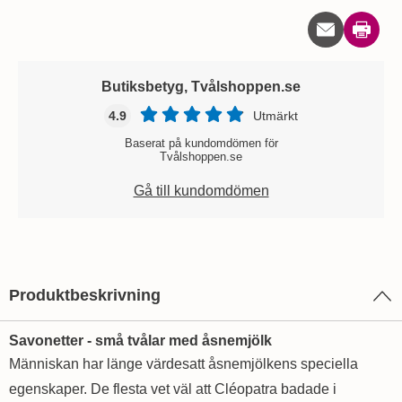
Skriv u
Butiksbetyg, Tvålshoppen.se
4.9
Utmärkt
Baserat på kundomdömen för
Tvålshoppen.se
Gå till kundomdömen
Produktbeskrivning
Savonetter - små tvålar med åsnemjölk
Människan har länge värdesatt åsnemjölkens speciella
egenskaper. De flesta vet väl att Cléopatra badade i