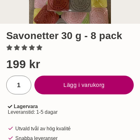
Savonetter 30 g - 8 pack
Handla denna produkt Savonetter 30 g - 8 pack
pris
199 kr
antal
Lägg i varukorg
Lagervara
Tillgänglighet:
Leveranstid:
1-5 dagar
Utvald tvål av hög kvalité
Snabba leveranser