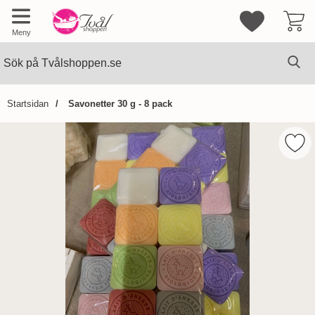
Mina favorite
Meny
Sök
Ge
Sök på Tvålshoppen.se
Startsidan
Savonetter 30 g - 8 pack
Hoppa
över
Mark
Bilder