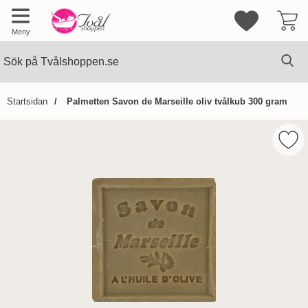
Mina favorite
Meny
Sök
Ge
Sök på Tvålshoppen.se
Startsidan
Palmetten Savon de Marseille oliv tvålkub 300 gram
Hoppa
över
Mark
Bilder