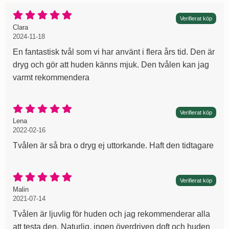
Betyg: 5 Stjärnor av 5
Verifierat köp
Recension av:
, 2024-11-18
, 2024-11-18
Clara
2024-11-18
En fantastisk tvål som vi har använt i flera års tid. Den är
dryg och gör att huden känns mjuk. Den tvålen kan jag
varmt rekommendera
Betyg: 5 Stjärnor av 5
Verifierat köp
Recension av:
, 2022-02-16
, 2022-02-16
Lena
2022-02-16
Tvålen är så bra o dryg ej uttorkande. Haft den tidtagare
Betyg: 5 Stjärnor av 5
Verifierat köp
Recension av:
, 2021-07-14
, 2021-07-14
Malin
2021-07-14
Tvålen är ljuvlig för huden och jag rekommenderar alla
att testa den. Naturlig, ingen överdriven doft och huden