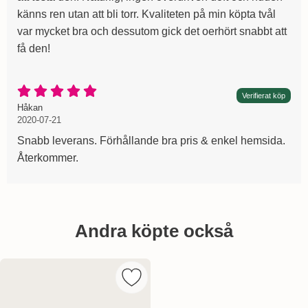
känns ren utan att bli torr. Kvaliteten på min köpta tvål
var mycket bra och dessutom gick det oerhört snabbt att
få den!
Betyg: 5 Stjärnor av 5
Verifierat köp
Recension av:
, 2020-07-21
, 2020-07-21
Håkan
2020-07-21
Snabb leverans. Förhållande bra pris & enkel hemsida.
Återkommer.
Hoppa
över
Andra köpte också
andra
köpte
också
Markera fer á Cheval Marseilletvål ov