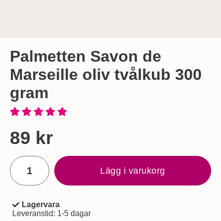
Palmetten Savon de
Marseille oliv tvålkub 300
gram
Handla denna produkt Palmetten Savon de Marseille oliv tv
pris
89 kr
antal
Lägg i varukorg
Lagervara
Tillgänglighet:
Leveranstid:
1-5 dagar