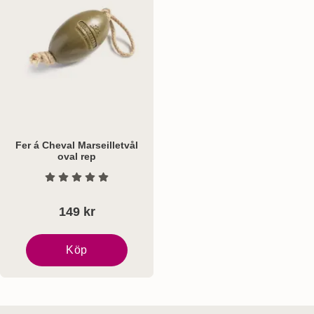
Fer á Cheval Marseilletvål
oval rep
Art. nr 8337
Betyg: 0 Stjärnor av 5
149 kr
Köp
Fer á Cheval Marseilletvål oval rep