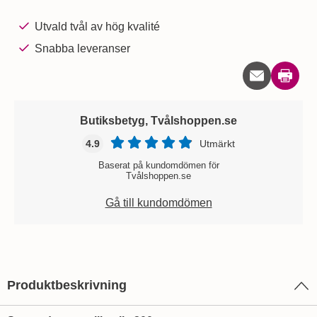
Utvald tvål av hög kvalité
Snabba leveranser
Skriv u
Butiksbetyg, Tvålshoppen.se
4.9
Utmärkt
Baserat på kundomdömen för
Tvålshoppen.se
Gå till kundomdömen
Produktbeskrivning