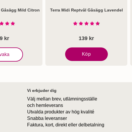
l Gåsägg Mild Citron
Terra Midi Reptvål Gåsägg Lavendel
Art. nr 1200
Betyg: 4.9 Stjärnor av 5
Betyg: 4.8 Stjärnor av 5
9 kr
139 kr
idi Reptvål Gåsägg Mild Citron
Köp
vaka
Terra Midi Reptvål Gåsägg La
Vi erbjuder dig
Välj mellan brev, utlämningsställe
och hemleverans
Utvalda produkter av hög kvalité
Snabba leveranser
Faktura, kort, direkt eller delbetalning