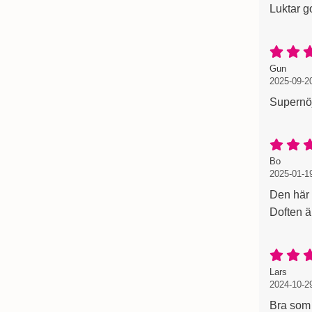
Luktar go
Recension
, 2025
, 2025
Gun
2025-09-2
Supernöj
Recension
, 2025-
, 2025-
Bo
2025-01-1
Den här 
Doften är
Recension
, 2024
, 2024
Lars
2024-10-2
Bra som 