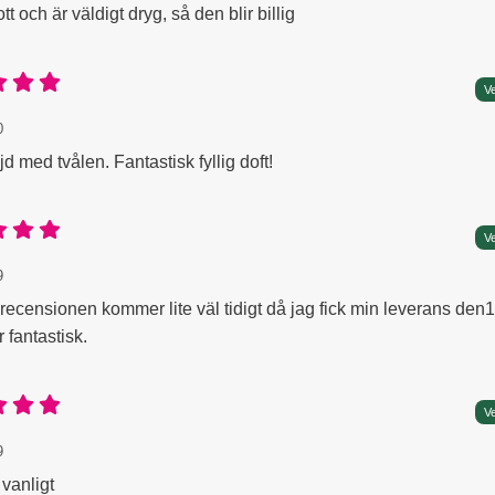
tt och är väldigt dryg, så den blir billig
Betyg: 5 Stjärnor av 5
Ve
 av:
-09-20
-09-20
0
d med tvålen. Fantastisk fyllig doft!
Betyg: 5 Stjärnor av 5
Ve
 av:
01-19
01-19
9
recensionen kommer lite väl tidigt då jag fick min leverans den1
 fantastisk.
Betyg: 5 Stjärnor av 5
Ve
 av:
-10-29
-10-29
9
vanligt