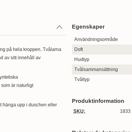
Egenskaper
Egenskaper/attribut för denn
Attribut
Värde
Användningsområde
ing på hela kroppen. Tvålarna
Doft
nd av sitt innehåll av
Hudtyp
Tvålsammansättning
yntetiska
Tvåltyp
 som är naturligt
Produktinformation
att hänga upp i duschen eller
SKU:
1833