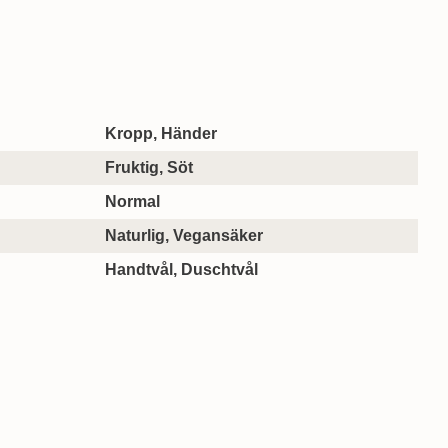
a produkt
Kropp, Händer
Fruktig, Söt
Normal
Naturlig, Vegansäker
Handtvål, Duschtvål