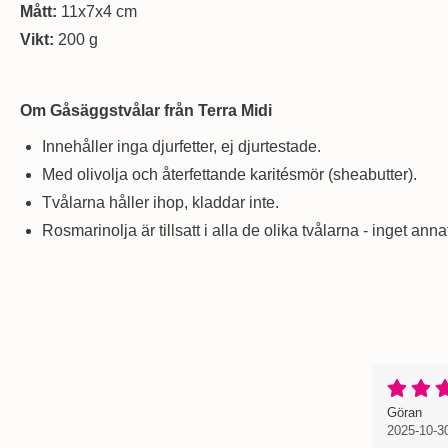
Mått:
11x7x4 cm
Vikt:
200 g
Om Gåsäggstvålar från Terra Midi
Innehåller inga djurfetter, ej djurtestade.
Med olivolja och återfettande karitésmör (sheabutter).
Tvålarna håller ihop, kladdar inte.
Rosmarinolja är tillsatt i alla de olika tvålarna - inget a
Recension
, 20
, 20
Göran
2025-10-3