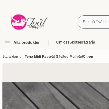
Sök
Om oss
Skötselråd tvål
Alla produkter
Startsidan
Terra Midi Reptvål Gåsägg Mullbär/Citron
Hoppa
över
Bilder