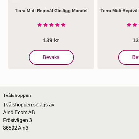
Terra Midi Reptvål Gåsägg Mandel
Terra Midi Reptvå
Art. nr 1201
Art. nr 1202
Betyg: 4.9 Stjärnor av 5
139 kr
13
, Terra Midi Reptvål Gåsägg Mandel
, Terra M
Bevaka
Be
Sidfot Blandad info och länkar
Tvålshoppen
Tvålshoppen.se ägs av
Alnö Ecom AB
Fröstvägen 3
86592 Alnö