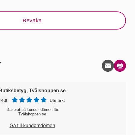
Bevaka
é
Skriv ut
Butiksbetyg, Tvålshoppen.se
4.9
Utmärkt
Baserat på kundomdömen för
Tvålshoppen.se
Gå till kundomdömen