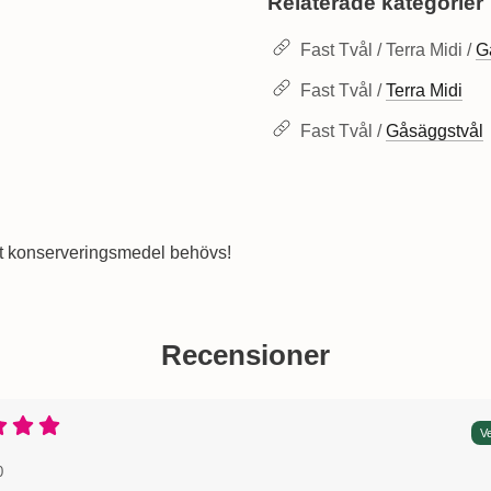
Relaterade kategorier
Fast Tvål / Terra Midi /
G
Fast Tvål /
Terra Midi
Fast Tvål /
Gåsäggstvål
nnat konserveringsmedel behövs!
Recensioner
Betyg: 5 Stjärnor av 5
Ve
 av:
25-10-30
25-10-30
0