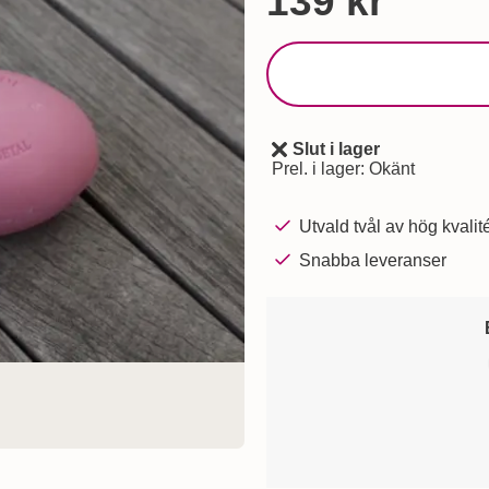
pris
139 kr
Slut i lager
Tillgänglighet:
Prel. i lager:
Okänt
Utvald tvål av hög kvalit
Snabba leveranser