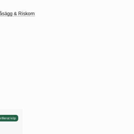
åsägg & Riskorn
rifierat köp