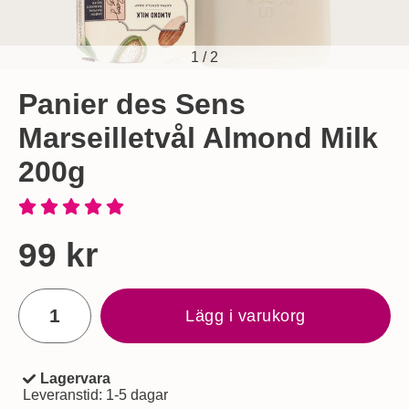
1
/
2
Panier des Sens
Marseilletvål Almond Milk
200g
Handla denna produkt Panier des Sens Marseilletvål Almon
pris
99 kr
antal
Lägg i varukorg
Lagervara
Tillgänglighet:
Leveranstid:
1-5 dagar