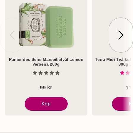
Panier des Sens Marseilletvål Lemon
Terra Midi Tvålkub
Verbena 200g
300g L
Art. nr 8277
Art. nr 1101
Betyg: 0 Stjärnor av 5
99 kr
11
Köp
K
Panier des Sens Marseilletvål Lemon Verbena 
Terra Mi