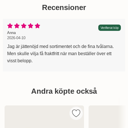
Recensioner
Betyg: 5 Stjärnor av 5
Verifierat köp
Recension av:
, 2026-04-10
, 2026-04-10
Anna
2026-04-10
Jag är jättenöjd med sortimentet och de fina tvålarna.
Men skulle vilja få fraktfritt när man beställer över ett
visst belopp.
Hoppa
över
Andra köpte också
andra
köpte
också
Markera panier des Sens 