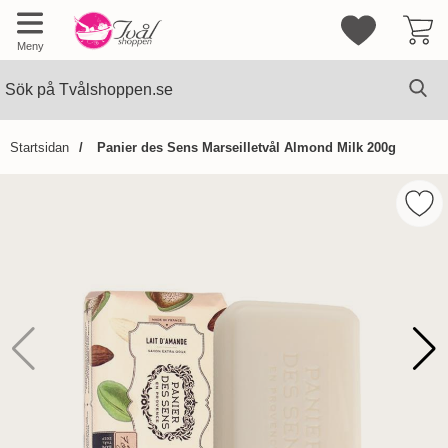
Mina favorite
Meny
Sök
Ge
Sök på Tvålshoppen.se
Startsidan
Panier des Sens Marseilletvål Almond Milk 200g
Hoppa
över
Mark
Bilder