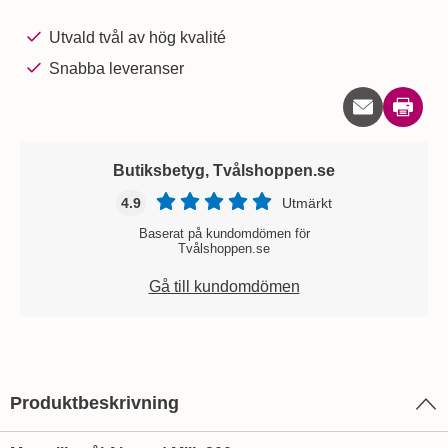
Utvald tvål av hög kvalité
Snabba leveranser
Skriv u
Butiksbetyg, Tvålshoppen.se
4.9
Utmärkt
Baserat på kundomdömen för
Tvålshoppen.se
Gå till kundomdömen
Produktbeskrivning