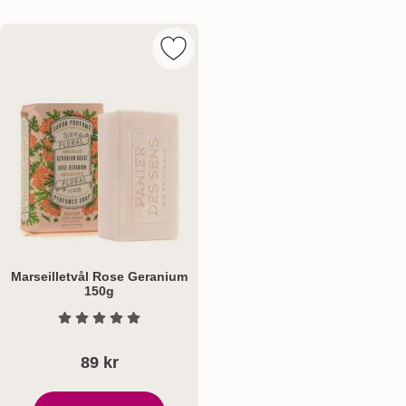
Markera marseilletvål Rose Geraniu
Marseilletvål Rose Geranium
150g
Art. nr 8211
Betyg: 0 Stjärnor av 5
89 kr