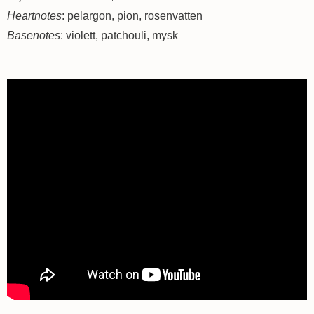
Heartnotes
: pelargon, pion, rosenvatten
Basenotes
: violett, patchouli, mysk