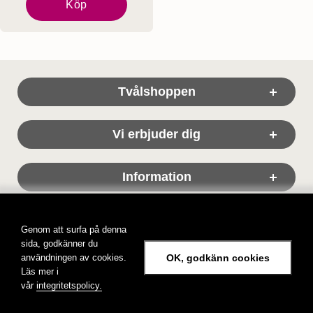
Köp
Marseilletvål Rose Geranium 150g
Sidfot Blandad info och länkar
Tvålshoppen
Vi erbjuder dig
Information
Genom att surfa på denna
sida, godkänner du
användningen av cookies.
OK, godkänn cookies
Läs mer i
Tvålshoppen, tvål på nätet!
vår
integritetspolicy.