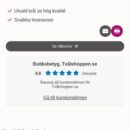
Utvald tvål av hög kvalité
Snabba leveranser
Skriv u
Se tillbehör
Butiksbetyg, Tvålshoppen.se
4.9
Utmärkt
Baserat på kundomdömen för
Tvålshoppen.se
Gå till kundomdömen