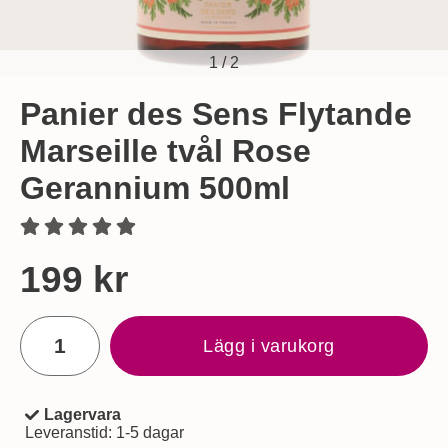
1
/
2
Panier des Sens Flytande
Marseille tvål Rose
Gerannium 500ml
Handla denna produkt Panier des Sens Flytande Marseille 
pris
199 kr
antal
Lägg i varukorg
Lagervara
Tillgänglighet:
Leveranstid:
1-5 dagar