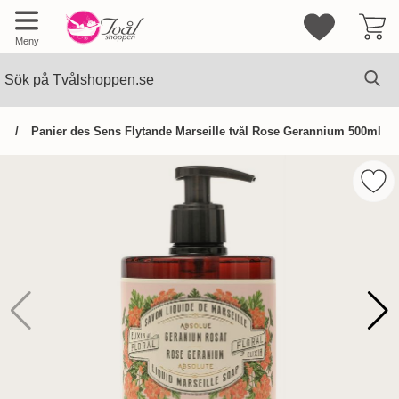
Mina favorite
Meny
Sök
Ge
Sök på Tvålshoppen.se
an
Panier des Sens Flytande Marseille tvål Rose Gerannium 500ml
Hoppa
över
Mark
Bilder