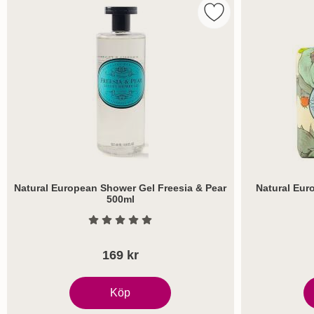
Markera natural Eur
Natural European Shower Gel Freesia & Pear
Natural Eur
500ml
Art. nr 8169
Art. nr 8185
Betyg: 0 Stjärnor av 5
169 kr
Köp
Natural European Shower Gel Freesia & Pear
N