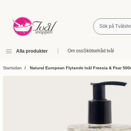
Sök
Om oss
Skötselråd tvål
Alla produkter
Startsidan
Natural European Flytande tvål Freesia & Pear 500
Hoppa
över
Bilder