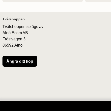
Sidfot Blandad info och länkar
Tvålshoppen
Tvålshoppen.se ägs av
Alnö Ecom AB
Fröstvägen 3
86592 Alnö
Ångra ditt köp