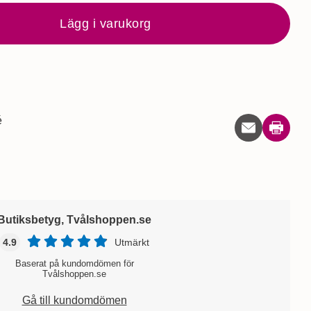
Lägg i varukorg
é
Skriv ut
Butiksbetyg, Tvålshoppen.se
4.9
Utmärkt
Baserat på kundomdömen för
Tvålshoppen.se
Gå till kundomdömen