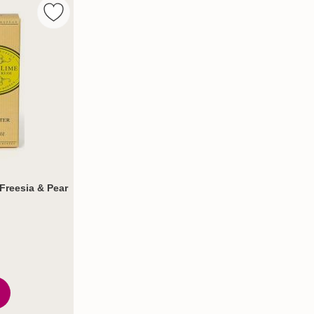
Soap Fresia & Pear 150g som favorit
Markera natural European Hand Cream Freesia & Pe
Freesia & Pear
tjärnor av 5
n Hand Cream Freesia & Pear 75ml