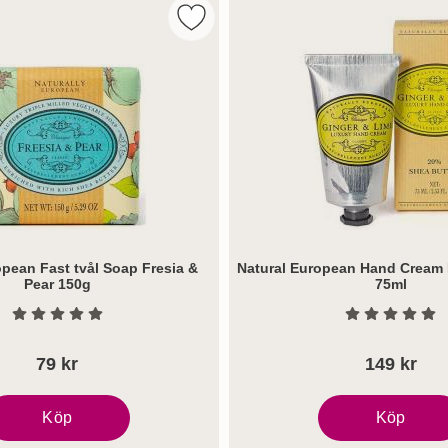
opean Shower Gel Freesia & Pear 500ml som favorit
Markera natural European Fast tvål 
opean Fast tvål Soap Fresia &
Natural European Hand Cream 
Pear 150g
75ml
Art. nr 8191
Betyg: 0 Stjärnor av 5
Betyg: 0 S
79 kr
149 kr
Köp
Köp
 500ml
atural European Fast tvål Soap Fresia & Pear 150g
Natural Europea