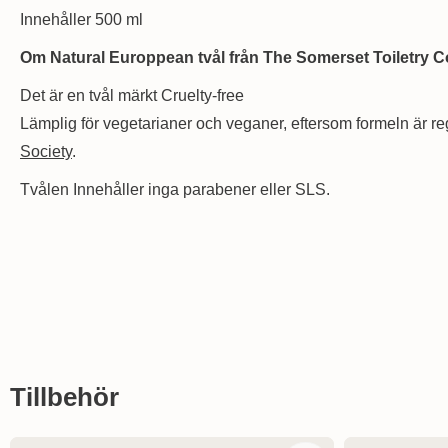
Innehåller 500 ml
Om Natural Europpean tvål från The Somerset Toiletry
Det är en tvål märkt Cruelty-free
Lämplig för vegetarianer och veganer, eftersom formeln är re
Society
.
Tvålen Innehåller inga parabener eller SLS.
Hoppa
över
Tillbehör
tillbehör