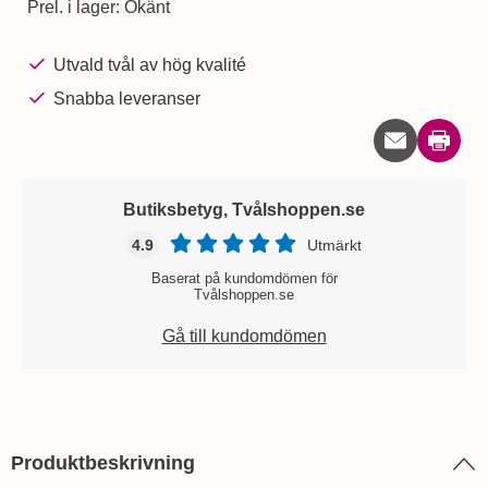
Prel. i lager:
Okänt
Utvald tvål av hög kvalité
Snabba leveranser
Skriv u
Butiksbetyg, Tvålshoppen.se
4.9
Utmärkt
Baserat på kundomdömen för
Tvålshoppen.se
Gå till kundomdömen
Produktbeskrivning