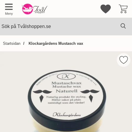
Mina favorite
Meny
Sök
Ge
Sök på Tvålshoppen.se
Startsidan
Klockargårdens Mustasch vax
Hoppa
över
Mark
Bilder