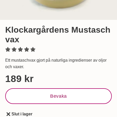
Klockargårdens Mustasch
vax
Ett mustaschvax gjort på naturliga ingredienser av oljor
och vaxer.
Handla denna produkt Klockargårdens Mustasch vax
pris
189 kr
Bevaka
Slut i lager
Tillgänglighet: