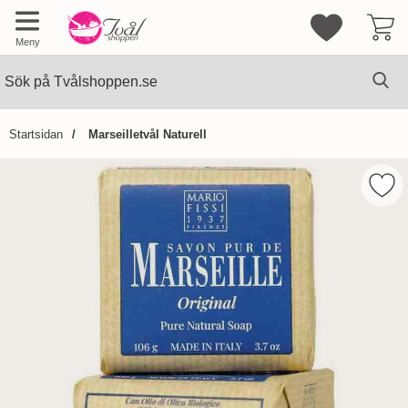
Mina favorite
Meny
Sök
Ge
Sök på Tvålshoppen.se
Startsidan
Marseilletvål Naturell
Hoppa
över
Mark
Bilder