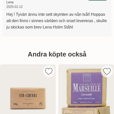
Recension av:
, 2025-01-12
, 2025-01-12
Lena
2025-01-12
Hej ! Tyvärr ännu inte sett skymten av nån tvål! Hoppas
att den finns i sinnes världen och snart levereras , skulle
ju skickas som brev Lena Holm Ståhl
Hoppa
över
Andra köpte också
andra
köpte
också
Markera fer á Cheval Marseilletvål 2
Mark