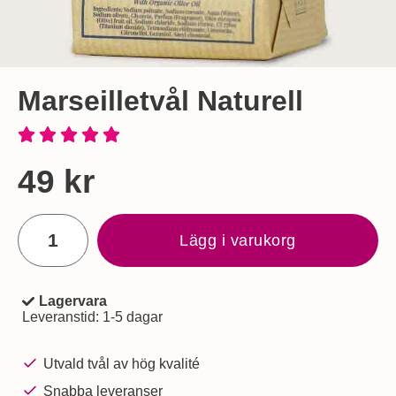
Marseilletvål Naturell
Handla denna produkt Marseilletvål Naturell
pris
49 kr
antal
Lägg i varukorg
Lagervara
Tillgänglighet:
Leveranstid:
1-5 dagar
Utvald tvål av hög kvalité
Snabba leveranser