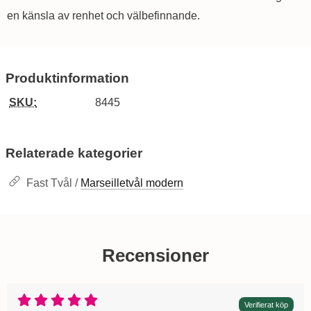
en känsla av renhet och välbefinnande.
Produktinformation
SKU:
8445
Relaterade kategorier
Fast Tvål /
Marseilletvål modern
Recensioner
Betyg: 5 Stjärnor av 5
Verifierat köp