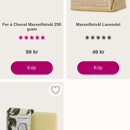
Fer á Cheval Marseilletvål 250
Marseilletvål Lavendel
gram
Art. nr 8331
Art. nr 8446
Betyg: 5 Stjärnor av 5
Betyg: 0 Stjärnor a
99 kr
49 kr
Köp
Köp
Fer á Cheval Marseilletvål 250 gram
Marseilletvål Lavendel
Markera panier des Sens Marseillet