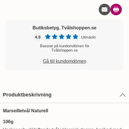
Skriv u
Butiksbetyg, Tvålshoppen.se
4.9
Utmärkt
Baserat på kundomdömen för
Tvålshoppen.se
Gå till kundomdömen
Produktbeskrivning
Marseilletvål Naturell
106g