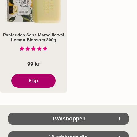
Panier des Sens Marseilletvål
Lemon Blossom 200g
Art. nr 8278
Betyg: 5 Stjärnor av 5
99 kr
Köp
Panier des Sens Marseilletvål Lemon Blossom 200g
Sidfot Blandad info och länkar
Tvålshoppen