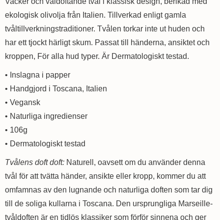
Vacker och väldoftande tvål i klassisk design, berikad med
ekologisk olivolja från Italien. Tillverkad enligt gamla
tvåltillverkningstraditioner. Tvålen torkar inte ut huden och
har ett tjockt härligt skum. Passat till händerna, ansiktet och
kroppen, För alla hud typer. Är Dermatologiskt testad.
• Inslagna i papper
• Handgjord i Toscana, Italien
• Vegansk
• Naturliga ingredienser
• 106g
• Dermatologiskt testad
Tvålens doft doft:
Naturell, oavsett om du använder denna
tvål för att tvätta händer, ansikte eller kropp, kommer du att
omfamnas av den lugnande och naturliga doften som tar dig
till de soliga kullarna i Toscana. Den ursprungliga Marseille-
tvåldoften är en tidlös klassiker som förför sinnena och ger