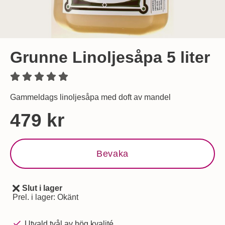
Grunne Linoljesåpa 5 liter
Gammeldags linoljesåpa med doft av mandel
Handla denna produkt Grunne Linoljesåpa 5 liter
pris
479 kr
Bevaka
Slut i lager
Tillgänglighet:
Prel. i lager:
Okänt
Utvald tvål av hög kvalité