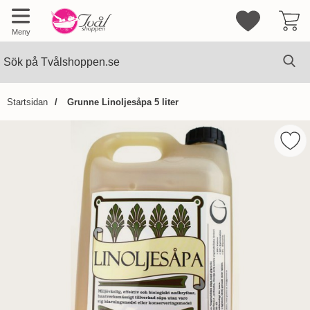
Mina favorite
Meny
Sök
Ge
Sök på Tvålshoppen.se
Startsidan
Grunne Linoljesåpa 5 liter
Hoppa
över
Mark
Bilder