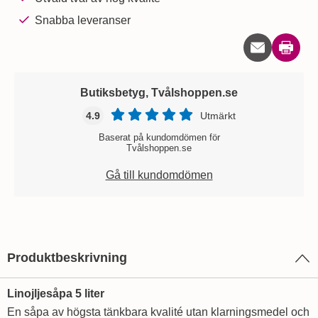
Snabba leveranser
Skriv u
Butiksbetyg, Tvålshoppen.se
4.9
Utmärkt
Baserat på kundomdömen för
Tvålshoppen.se
Gå till kundomdömen
Produktbeskrivning
Linojljesåpa 5 liter
En såpa av högsta tänkbara kvalité utan klarningsmedel och