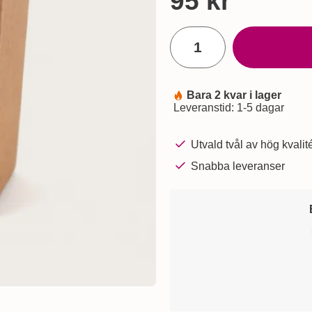
pris
95 kr
antal
Bara 2 kvar i lager
Tillgänglighet:
Leveranstid:
1-5 dagar
Utvald tvål av hög kvalit
Snabba leveranser