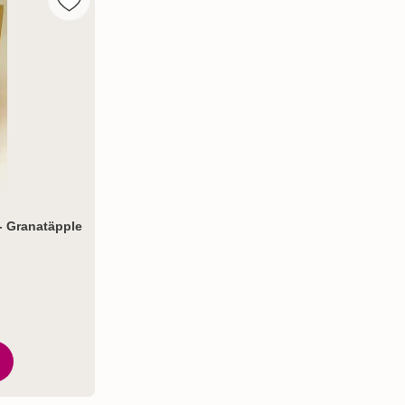
- 6:e sinnet som favorit
Markera klockargårdens Apotekartvål - Granatäpple s
- Granatäpple
tjärnor av 5
potekartvål - Granatäpple