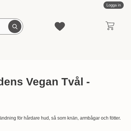
Logga in
Genomför sökning
Mina favoriter
dens Vegan Tvål -
- Lemoni som favorit
vändning för hårdare hud, så som knän, armbågar och fötter.
argårdens Vegan Tvål - Lemoni