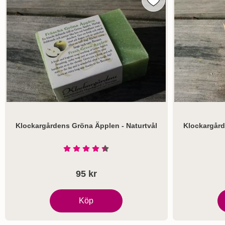
Markera klockargård
Klockargårdens Gröna Äpplen - Naturtvål
Klockargård
Art. nr 1049
Art. nr 1069
Betyg: 4.5 Stjärnor av 5
95 kr
Köp
Klockargårdens Gröna Äpplen - Naturtvål
K