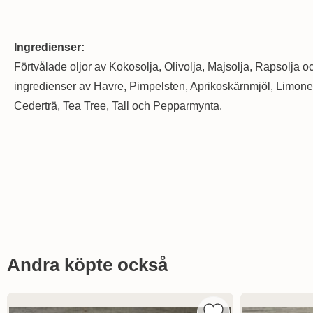
Ingredienser:
Förtvålade oljor av Kokosolja, Olivolja, Majsolja, Rapsolja o
ingredienser av Havre, Pimpelsten, Aprikoskärnmjöl, Limonen
Cederträ, Tea Tree, Tall och Pepparmynta.
Hoppa
över
Andra köpte också
andra
köpte
också