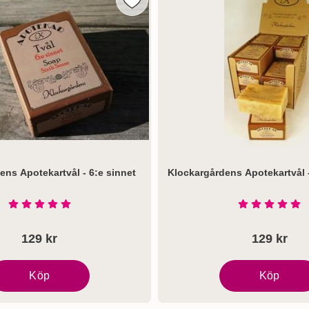
ens Gröna Äpplen - Naturtvål som favorit
Markera klockargårdens Apotekartvål 
ens Apotekartvål - 6:e sinnet
Klockargårdens Apotekartvål 
Art. nr 7237
Betyg: 5 Stjärnor av 5
Betyg: 5 S
129 kr
129 kr
Köp
Köp
lockargårdens Apotekartvål - 6:e sinnet
Klockargårdens A