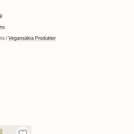
ål
ns
ns /
Vegansäkra Produkter