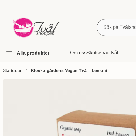
Sök
Om oss
Skötselråd tvål
Alla produkter
Startsidan
Klockargårdens Vegan Tvål - Lemoni
Hoppa
över
Bilder