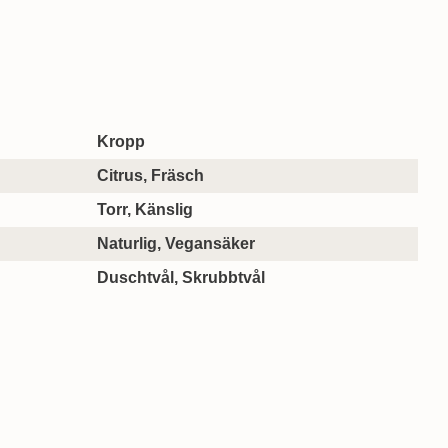
a produkt
Kropp
Citrus, Fräsch
Torr, Känslig
Naturlig, Vegansäker
Duschtvål, Skrubbtvål