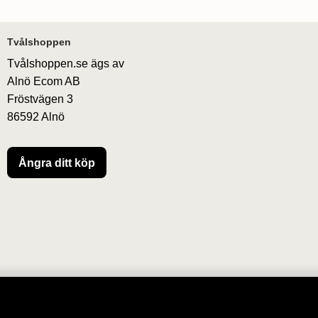
Sidfot Blandad info och länkar
Tvålshoppen
Tvålshoppen.se ägs av
Alnö Ecom AB
Fröstvägen 3
86592 Alnö
Ångra ditt köp