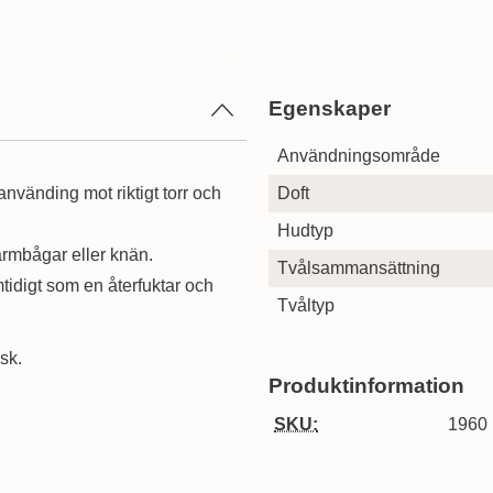
Egenskaper
Egenskaper/attribut för denn
Attribut
Värde
Användningsområde
 använding mot riktigt torr och
Doft
Hudtyp
 armbågar eller knän.
Tvålsammansättning
idigt som en återfuktar och
Tvåltyp
isk.
Produktinformation
SKU:
1960