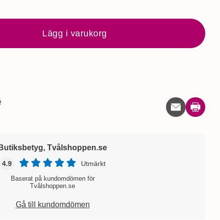
Lägg i varukorg
é
Skriv ut
Butiksbetyg, Tvålshoppen.se
4.9
Utmärkt
Baserat på kundomdömen för
Tvålshoppen.se
Gå till kundomdömen