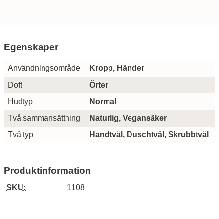
Egenskaper
Egenskaper/attribut för denna produkt
Attribut
Värde
Användningsområde
Kropp, Händer
Doft
Örter
Hudtyp
Normal
Tvålsammansättning
Naturlig, Vegansäker
Tvåltyp
Handtvål, Duschtvål, Skrubbtvål
Produktinformation
SKU:
1108