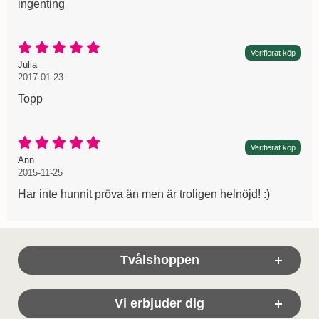
ingenting
Betyg: 5 Stjärnor av 5
Verifierat köp
Recension av:
, 2017-01-23
, 2017-01-23
Julia
2017-01-23
Topp
Betyg: 5 Stjärnor av 5
Verifierat köp
Recension av:
, 2015-11-25
, 2015-11-25
Ann
2015-11-25
Har inte hunnit pröva än men är troligen helnöjd! :)
Sidfot Blandad info och länkar
Tvålshoppen
Vi erbjuder dig