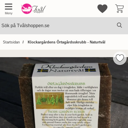
Mina favorite
Meny
Sök
Ge
Sök på Tvålshoppen.se
Startsidan
Klockargårdens Örtagårdsskrubb - Naturtvål
Hoppa
över
Mark
Bilder