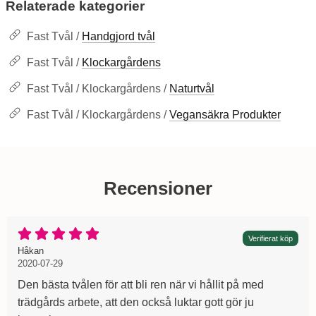
Relaterade kategorier
Fast Tvål /
Handgjord tvål
Fast Tvål /
Klockargårdens
Fast Tvål / Klockargårdens /
Naturtvål
Fast Tvål / Klockargårdens /
Vegansäkra Produkter
Recensioner
Betyg: 5 Stjärnor av 5
Verifierat köp
Recension av:
, 2020-07-29
, 2020-07-29
Håkan
2020-07-29
Den bästa tvålen för att bli ren när vi hållit på med
trädgårds arbete, att den också luktar gott gör ju