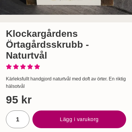
Klockargårdens
Örtagårdsskrubb -
Naturtvål
Kärleksfullt handgjord naturtvål med doft av örter. En riktig
hälsotvål
Handla denna produkt Klockargårdens Örtagårdsskrubb - Nat
pris
95 kr
antal
Lägg i varukorg