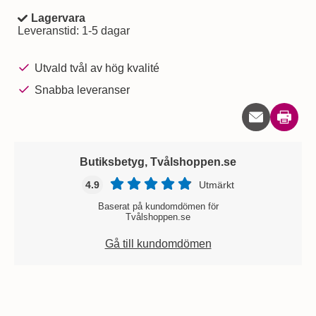
Lagervara
Tillgänglighet:
Leveranstid:
1-5 dagar
Utvald tvål av hög kvalité
Snabba leveranser
Skriv u
Butiksbetyg, Tvålshoppen.se
4.9
Utmärkt
Baserat på kundomdömen för
Tvålshoppen.se
Gå till kundomdömen