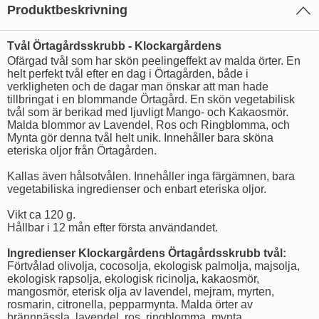
Produktbeskrivning
Tvål Örtagårdsskrubb - Klockargårdens
Ofärgad tvål som har skön peelingeffekt av malda örter. En
helt perfekt tvål efter en dag i Örtagården, både i
verkligheten och de dagar man önskar att man hade
tillbringat i en blommande Örtagård. En skön vegetabilisk
tvål som är berikad med ljuvligt Mango- och Kakaosmör.
Malda blommor av Lavendel, Ros och Ringblomma, och
Mynta gör denna tvål helt unik. Innehåller bara sköna
eteriska oljor från Örtagården.
Kallas även hålsotvålen. Innehåller inga färgämnen, bara
vegetabiliska ingredienser och enbart eteriska oljor.
Vikt ca 120 g.
Hållbar i 12 mån efter första användandet.
Ingredienser Klockargårdens Örtagårdsskrubb tvål:
Förtvålad olivolja, cocosolja, ekologisk palmolja, majsolja,
ekologisk rapsolja, ekologisk ricinolja, kakaosmör,
mangosmör, eterisk olja av lavendel, mejram, myrten,
rosmarin, citronella, pepparmynta. Malda örter av
brännnässla, lavendel, ros, ringblomma, mynta