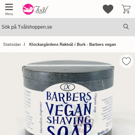
Mina favorite
Meny
Sök
Ge
Sök på Tvålshoppen.se
Startsidan
Klockargårdens Raktvål i Burk - Barbers vegan
Hoppa
över
Mark
Bilder