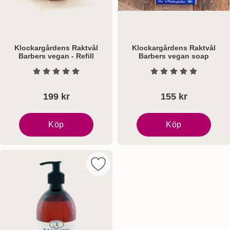
Klockargårdens Raktvål
Klockargårdens Raktvål
Barbers vegan - Refill
Barbers vegan soap
Art. nr 7900
Art. nr 7901
Betyg: 0 Stjärnor av 5
Betyg: 0 Stjärnor a
199 kr
155 kr
Köp
Köp
Klockargårdens Raktvål Barbers vegan - Refill
Klockargårdens Raktvål
Markera klockargårdens Flytande Tv