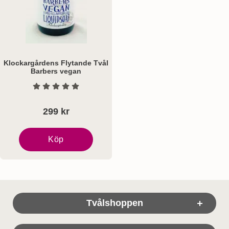
Klockargårdens Flytande Tvål
Barbers vegan
Art. nr 7643
Betyg: 0 Stjärnor av 5
299 kr
Köp
Klockargårdens Flytande Tvål Barbers vegan
Sidfot Blandad info och länkar
Tvålshoppen