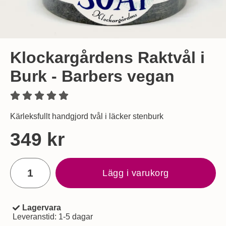
Klockargårdens Raktvål i
Burk - Barbers vegan
Kärleksfullt handgjord tvål i läcker stenburk
Handla denna produkt Klockargårdens Raktvål i Burk - Barb
pris
349 kr
antal
Lägg i varukorg
Lagervara
Tillgänglighet:
Leveranstid:
1-5 dagar