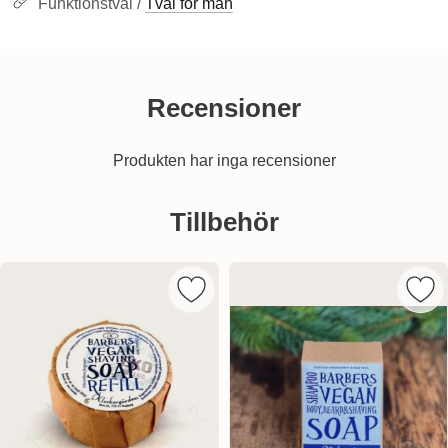
Funktionstvål /
Tvål för män
Recensioner
Produkten har inga recensioner
Hoppa
över
Tillbehör
tillbehör
Markera klockargårdens Raktvål Barb
Mar