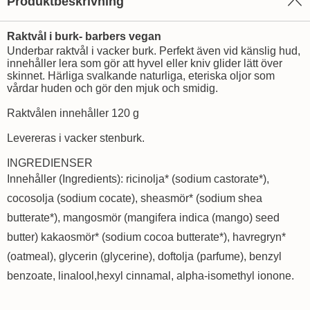
Produktbeskrivning
Raktvål i burk- barbers vegan
Underbar raktvål i vacker burk. Perfekt även vid känslig hud,
innehåller lera som gör att hyvel eller kniv glider lätt över
skinnet. Härliga svalkande naturliga, eteriska oljor som
vårdar huden och gör den mjuk och smidig.
Raktvålen innehåller 120 g
Levereras i vacker stenburk.
INGREDIENSER
Innehåller (Ingredients): ricinolja* (sodium castorate*),
cocosolja (sodium cocate), sheasmör* (sodium shea
butterate*), mangosmör (mangifera indica (mango) seed
butter) kakaosmör* (sodium cocoa butterate*), havregryn*
(oatmeal), glycerin (glycerine), doftolja (parfume), benzyl
benzoate, linalool,hexyl cinnamal, alpha-isomethyl ionone.