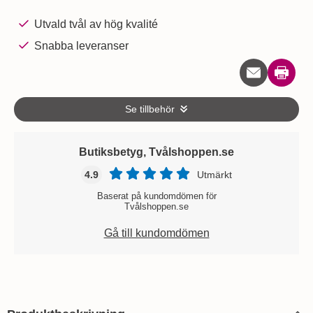
Utvald tvål av hög kvalité
Snabba leveranser
Skriv u
Se tillbehör
Butiksbetyg, Tvålshoppen.se
4.9
Utmärkt
Baserat på kundomdömen för
Tvålshoppen.se
Gå till kundomdömen