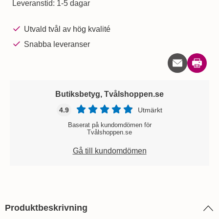
Leveranstid:
1-5 dagar
Utvald tvål av hög kvalité
Snabba leveranser
Skriv u
Butiksbetyg, Tvålshoppen.se
4.9
Utmärkt
Baserat på kundomdömen för
Tvålshoppen.se
Gå till kundomdömen
Produktbeskrivning