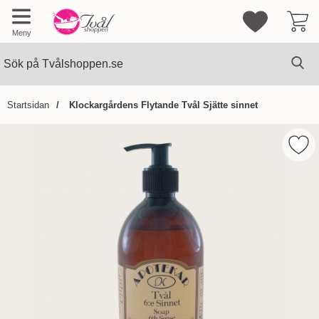
Mina favorite
Meny
Sök
Ge
Sök på Tvålshoppen.se
Startsidan
Klockargårdens Flytande Tvål Sjätte sinnet
Hoppa
över
Mark
Bilder