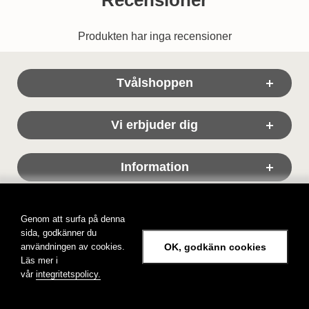
Produkten har inga recensioner
Sidfot Blandad info och länkar
Tvålshoppen
Vi erbjuder dig
Information
Genom att surfa på denna
sida, godkänner du
användningen av cookies.
OK, godkänn cookies
Läs mer i
Tvålshoppen, tvål på nätet!
vår
integritetspolicy.