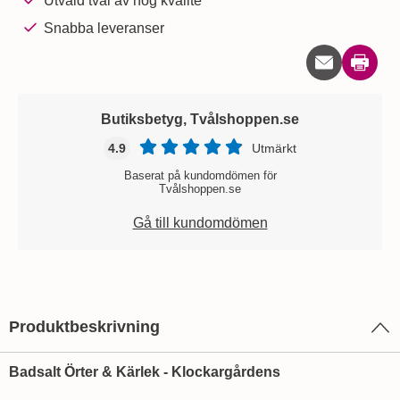
Utvald tvål av hög kvalité
Snabba leveranser
Skriv u
Butiksbetyg, Tvålshoppen.se
4.9
Utmärkt
Baserat på kundomdömen för
Tvålshoppen.se
Gå till kundomdömen
Produktbeskrivning
Badsalt Örter & Kärlek - Klockargårdens