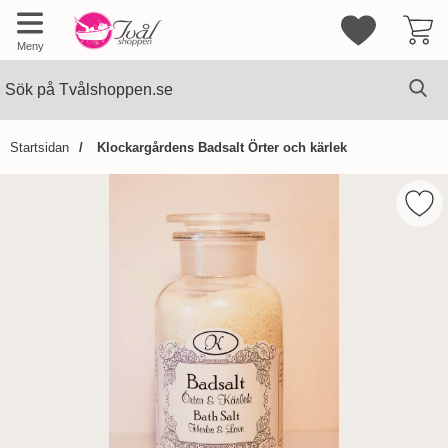
Mina favorite
Meny
Sök
Ge
Sök på Tvålshoppen.se
Startsidan
Klockargårdens Badsalt Örter och kärlek
Hoppa
över
Mark
Bilder