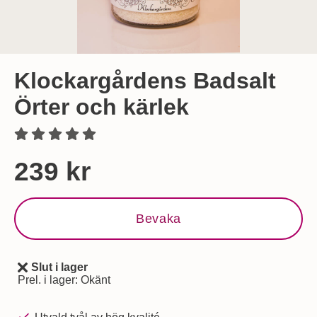
Klockargårdens Badsalt
Örter och kärlek
Handla denna produkt Klockargårdens Badsalt Örter och kär
pris
239 kr
Bevaka
Slut i lager
Tillgänglighet:
Prel. i lager:
Okänt