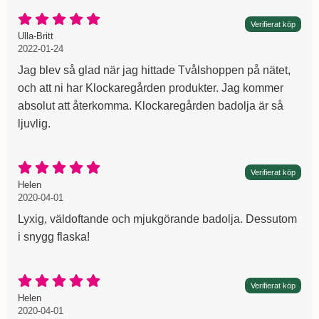
Betyg: 5 Stjärnor av 5
Verifierat köp
Recension av:
, 2022-01-24
, 2022-01-24
Ulla-Britt
2022-01-24
Jag blev så glad när jag hittade Tvålshoppen på nätet,
och att ni har Klockaregården produkter. Jag kommer
absolut att återkomma. Klockaregården badolja är så
ljuvlig.
Betyg: 5 Stjärnor av 5
Verifierat köp
Recension av:
, 2020-04-01
, 2020-04-01
Helen
2020-04-01
Lyxig, väldoftande och mjukgörande badolja. Dessutom
i snygg flaska!
Betyg: 5 Stjärnor av 5
Verifierat köp
Recension av:
, 2020-04-01
, 2020-04-01
Helen
2020-04-01