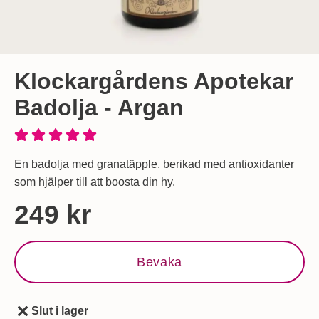
Klockargårdens Apotekar
Badolja - Argan
En badolja med granatäpple, berikad med antioxidanter
som hjälper till att boosta din hy.
Handla denna produkt Klockargårdens Apotekar Badolja - A
pris
249 kr
Bevaka
Slut i lager
Tillgänglighet: