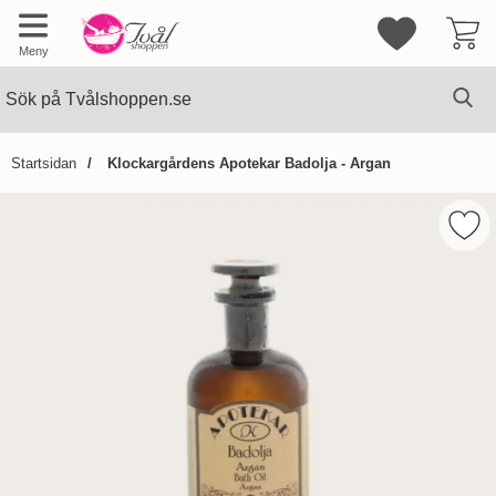
Mina favorite
Meny
Sök
Ge
Sök på Tvålshoppen.se
Startsidan
Klockargårdens Apotekar Badolja - Argan
Hoppa
över
Mark
Bilder