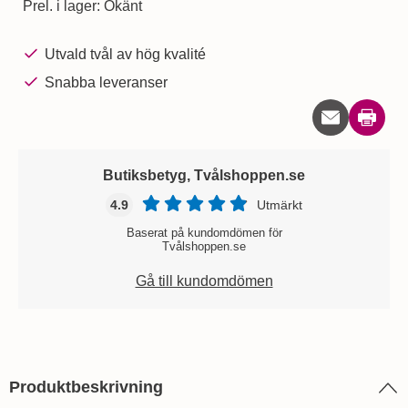
Prel. i lager:
Okänt
Utvald tvål av hög kvalité
Snabba leveranser
Skriv u
Butiksbetyg, Tvålshoppen.se
4.9
Utmärkt
Baserat på kundomdömen för
Tvålshoppen.se
Gå till kundomdömen
Produktbeskrivning