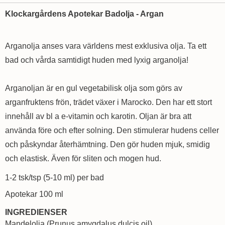
Klockargårdens Apotekar Badolja - Argan
Arganolja anses vara världens mest exklusiva olja. Ta ett
bad och vårda samtidigt huden med lyxig arganolja!
Arganoljan är en gul vegetabilisk olja som görs av
arganfruktens frön, trädet växer i Marocko. Den har ett stort
innehåll av bl a e-vitamin och karotin. Oljan är bra att
använda före och efter solning. Den stimulerar hudens celler
och påskyndar återhämtning. Den gör huden mjuk, smidig
och elastisk. Även för sliten och mogen hud.
1-2 tsk/tsp (5-10 ml) per bad
Apotekar 100 ml
INGREDIENSER
Mandelolja (Prunus amygdalus dulcis oil),