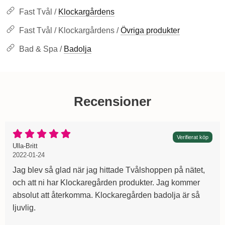
Fast Tvål /
Klockargårdens
Fast Tvål / Klockargårdens /
Övriga produkter
Bad & Spa /
Badolja
Recensioner
Betyg: 5 Stjärnor av 5
Verifierat köp
Recension av:
, 2022-01-24
, 2022-01-24
Ulla-Britt
2022-01-24
Jag blev så glad när jag hittade Tvålshoppen på nätet,
och att ni har Klockaregården produkter. Jag kommer
absolut att återkomma. Klockaregården badolja är så
ljuvlig.