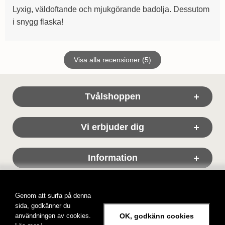
Lyxig, väldoftande och mjukgörande badolja. Dessutom
i snygg flaska!
Visa alla recensioner (5)
Sidfot Blandad info och länkar
Tvålshoppen
Vi erbjuder dig
Information
Genom att surfa på denna
sida, godkänner du
användningen av cookies.
OK, godkänn cookies