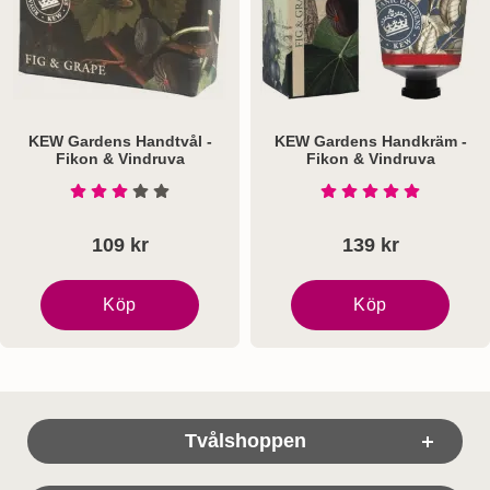
KEW Gardens Handtvål -
KEW Gardens Handkräm -
Fikon & Vindruva
Fikon & Vindruva
Art. nr 5467
Art. nr 5486
Betyg: 3 Stjärnor av 5
Betyg: 5 Stjärnor a
109 kr
139 kr
Köp
Köp
KEW Gardens Handtvål - Fikon & Vindruva
KEW Gardens Handkräm 
Sidfot Blandad info och länkar
Tvålshoppen