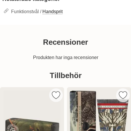
Funktionstvål /
Handsprit
Recensioner
Produkten har inga recensioner
Hoppa
över
Tillbehör
tillbehör
Markera kEW Gardens Handtvål - Fik
Mar