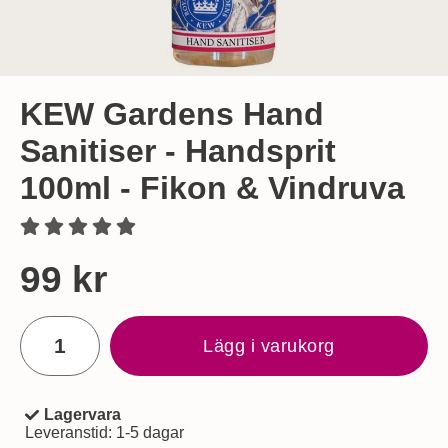
KEW Gardens Hand
Sanitiser - Handsprit
100ml - Fikon & Vindruva
Handla denna produkt KEW Gardens Hand Sanitiser - Handsp
pris
99 kr
antal
Lägg i varukorg
Lagervara
Tillgänglighet:
Leveranstid:
1-5 dagar