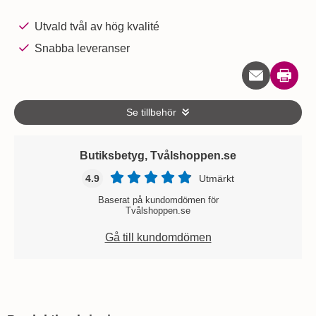
Utvald tvål av hög kvalité
Snabba leveranser
Skriv u
Se tillbehör
Butiksbetyg, Tvålshoppen.se
4.9
Utmärkt
Baserat på kundomdömen för
Tvålshoppen.se
Gå till kundomdömen