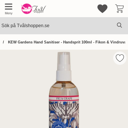
Mina favorite
Meny
Sök
Ge
Sök på Tvålshoppen.se
KEW Gardens Hand Sanitiser - Handsprit 100ml - Fikon & Vindruva
Hoppa
över
Mark
Bilder