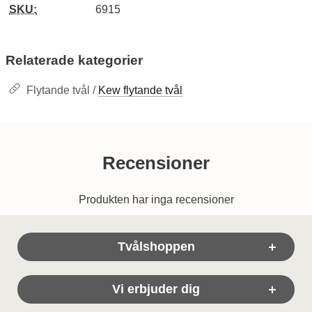
SKU:
6915
Relaterade kategorier
Flytande tvål /
Kew flytande tvål
Recensioner
Produkten har inga recensioner
Sidfot Blandad info och länkar
Tvålshoppen
Vi erbjuder dig