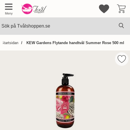
Mina favorite
Meny
Sök
Ge
Sök på Tvålshoppen.se
Startsidan
KEW Gardens Flytande handtvål Summer Rose 500 ml
Hoppa
över
Mar
Bilder