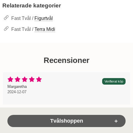
Relaterade kategorier
Fast Tvål /
Figurtvål
Fast Tvål /
Terra Midi
Recensioner
Betyg: 5 Stjärnor av 5
Verifierat köp
Recension av:
, 2024-12-07
, 2024-12-07
Margaretha
2024-12-07
Sidfot Blandad info och länkar
Tvålshoppen