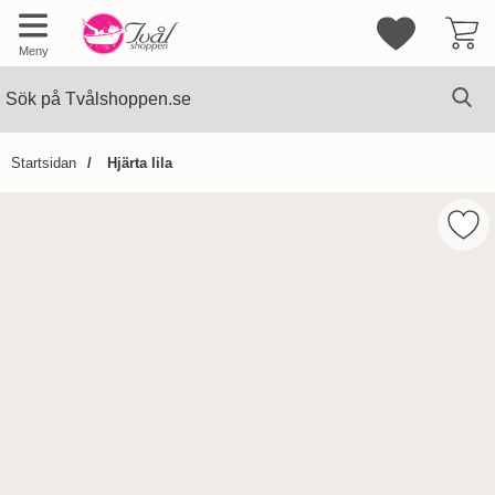
Mina favorite
Meny
Sök
Ge
Sök på Tvålshoppen.se
Startsidan
Hjärta lila
Hoppa
över
Mark
Bilder