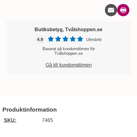
Skriv u
Butiksbetyg, Tvålshoppen.se
4.9
Utmärkt
Baserat på kundomdömen för
Tvålshoppen.se
Gå till kundomdömen
Produktinformation
SKU:
7465