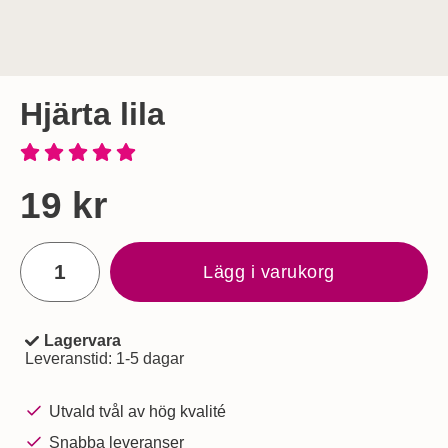
Hjärta lila
Handla denna produkt Hjärta lila
pris
19 kr
antal
Lägg i varukorg
Lagervara
Tillgänglighet:
Leveranstid:
1-5 dagar
Utvald tvål av hög kvalité
Snabba leveranser