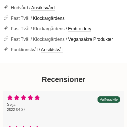
Hudvård /
Ansiktsvård
Fast Tvål /
Klockargårdens
Fast Tvål / Klockargårdens /
Embroidery
Fast Tvål / Klockargårdens /
Vegansäkra Produkter
Funktionstvål /
Ansiktstvål
Recensioner
Betyg: 5 Stjärnor av 5
Verifierat köp
Recension av:
, 2022-04-27
, 2022-04-27
Seija
2022-04-27