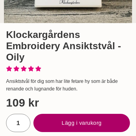
Klockargårdens
Embroidery Ansiktstvål -
Oily
Ansiktstvål för dig som har lite fetare hy som är både
renande och lugnande för huden.
Handla denna produkt Klockargårdens Embroidery Ansiktstvå
pris
109 kr
antal
Lägg i varukorg