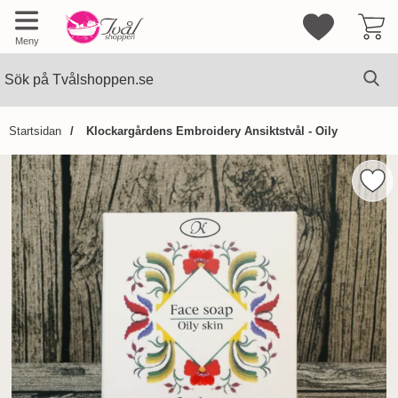
Mina favorite
Meny
Sök
Ge
Sök på Tvålshoppen.se
Startsidan
Klockargårdens Embroidery Ansiktstvål - Oily
Hoppa
över
Mark
Bilder