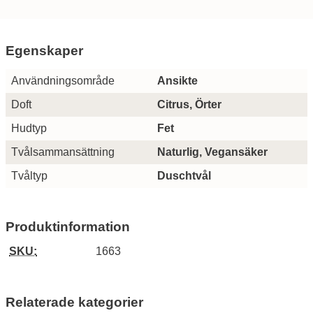
Egenskaper
Egenskaper/attribut för denna produkt
Attribut
Värde
Användningsområde
Ansikte
Doft
Citrus, Örter
Hudtyp
Fet
Tvålsammansättning
Naturlig, Vegansäker
Tvåltyp
Duschtvål
Produktinformation
SKU:
1663
Relaterade kategorier