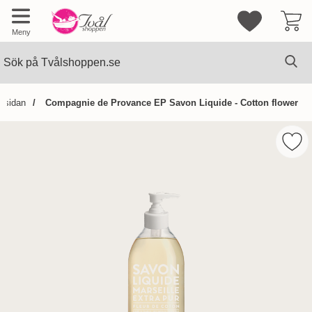
Mina favorite
Meny
Sök
Ge
Sök på Tvålshoppen.se
rtsidan
Compagnie de Provance EP Savon Liquide - Cotton flower
Hoppa
över
Mark
Bilder