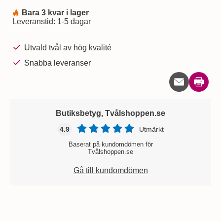
Bara 3 kvar i lager
Tillgänglighet:
Leveranstid:
1-5 dagar
Utvald tvål av hög kvalité
Snabba leveranser
Skriv u
Butiksbetyg, Tvålshoppen.se
4.9
Utmärkt
Baserat på kundomdömen för
Tvålshoppen.se
Gå till kundomdömen