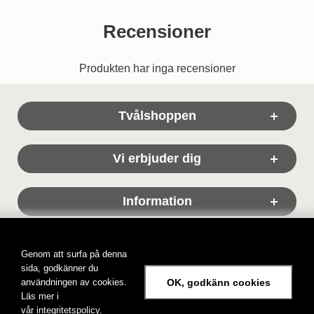
Recensioner
Produkten har inga recensioner
Sidfot Blandad info och länkar
Tvålshoppen
Vi erbjuder dig
Information
Genom att surfa på denna
sida, godkänner du
användningen av cookies.
OK, godkänn cookies
Läs mer i
Tvålshoppen, tvål på nätet!
vår
integritetspolicy.