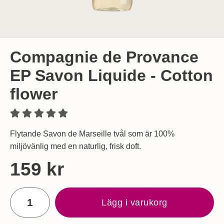
Compagnie de Provance
EP Savon Liquide - Cotton
flower
Flytande Savon de Marseille tvål som är 100%
miljövänlig med en naturlig, frisk doft.
Handla denna produkt Compagnie de Provance EP Savon Liq
pris
159 kr
antal
Lägg i varukorg