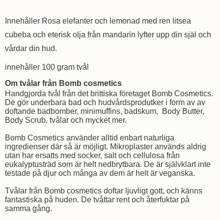
Innehåller Rosa elefanter och lemonad med ren litsea
cubeba och eterisk olja från mandarin lyfter upp din själ och
vårdar din hud.
innehåller 100 gram tvål
Om tvålar från Bomb cosmetics
Handgjorda tvål från det brittiska företaget Bomb Cosmetics.
De gör underbara bad och hudvårdsprodutker i form av av
doftande badbomber, minimuffins, badskum, Body Butter,
Body Scrub, tvålar och mycket mer.
Bomb Cosmetics använder alltid enbart naturliga
ingredienser där så är möjligt. Mikroplaster används aldrig
utan har ersatts med socker, salt och cellulosa från
eukalyptusträd som är helt nedbrytbara. De är självklart inte
testade på djur och många av dem är helt är veganska.
Tvålar från Bomb cosmetics doftar ljuvligt gott, och känns
fantastiska på huden. De tvåttar rent och återfuktar på
samma gång.