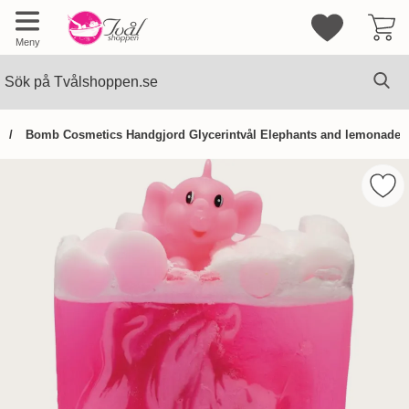
Mina favorite
Meny
Sök
Ge
Sök på Tvålshoppen.se
Bomb Cosmetics Handgjord Glycerintvål Elephants and lemonade (1
Hoppa
över
Mark
Bilder