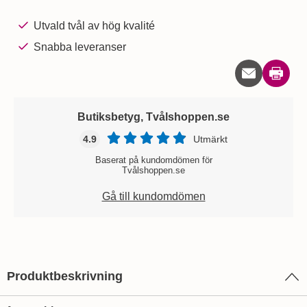
Utvald tvål av hög kvalité
Snabba leveranser
Skriv u
Butiksbetyg, Tvålshoppen.se
4.9
Utmärkt
Baserat på kundomdömen för
Tvålshoppen.se
Gå till kundomdömen
Produktbeskrivning