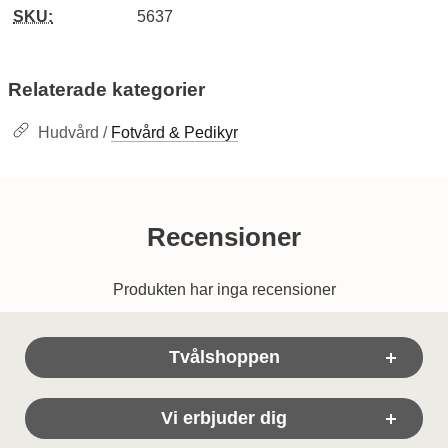
SKU:
5637
Relaterade kategorier
Hudvård /
Fotvård & Pedikyr
Recensioner
Produkten har inga recensioner
Sidfot Blandad info och länkar
Tvålshoppen
Vi erbjuder dig