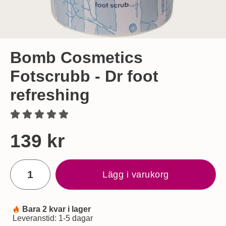
Bomb Cosmetics
Fotscrubb - Dr foot
refreshing
Handla denna produkt Bomb Cosmetics Fotscrubb - Dr foot r
pris
139 kr
antal
Lägg i varukorg
Bara 2 kvar i lager
Tillgänglighet:
Leveranstid:
1-5 dagar