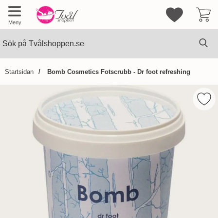
Mina favorite
Meny
Sök
Ge
Sök på Tvålshoppen.se
Startsidan
Bomb Cosmetics Fotscrubb - Dr foot refreshing
Hoppa
över
Mark
Bilder