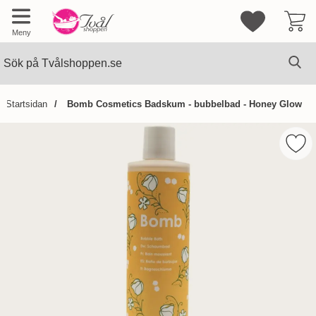
Mina favorite
Meny
Sök
Ge
Sök på Tvålshoppen.se
Startsidan
Bomb Cosmetics Badskum - bubbelbad - Honey Glow
Hoppa
över
Mar
Bilder