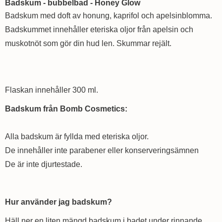
Badskum - bubbelbad - Honey Glow
Badskum med doft av honung, kaprifol och apelsinblomma.
Badskummet innehåller eteriska oljor från apelsin och
muskotnöt som gör din hud len. Skummar rejält.
Flaskan innehåller 300 ml.
Badskum från Bomb Cosmetics:
Alla badskum är fyllda med eteriska oljor.
De innehåller inte parabener eller konserveringsämnen
De är inte djurtestade.
Hur använder jag badskum?
Häll ner en liten mängd badskum i badet under rinnande