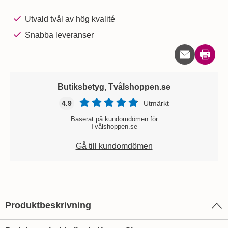
Utvald tvål av hög kvalité
Snabba leveranser
Skriv u
Butiksbetyg, Tvålshoppen.se
4.9
Utmärkt
Baserat på kundomdömen för
Tvålshoppen.se
Gå till kundomdömen
Produktbeskrivning