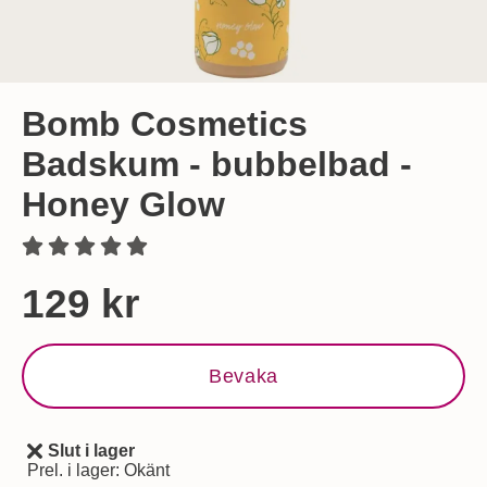
Bomb Cosmetics
Badskum - bubbelbad -
Honey Glow
Handla denna produkt Bomb Cosmetics Badskum - bubbelb
pris
129 kr
Bevaka
Slut i lager
Tillgänglighet:
Prel. i lager:
Okänt