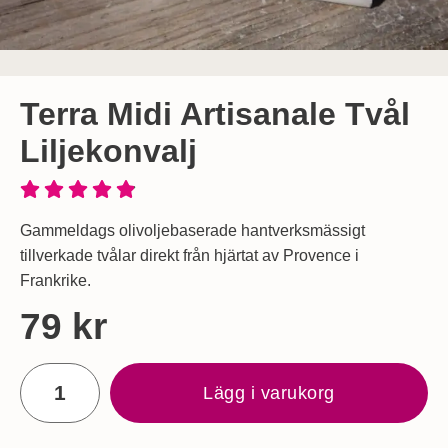
Terra Midi Artisanale Tvål
Liljekonvalj
Gammeldags olivoljebaserade hantverksmässigt
tillverkade tvålar direkt från hjärtat av Provence i
Frankrike.
Handla denna produkt Terra Midi Artisanale Tvål Liljekonvalj
pris
79 kr
antal
Lägg i varukorg