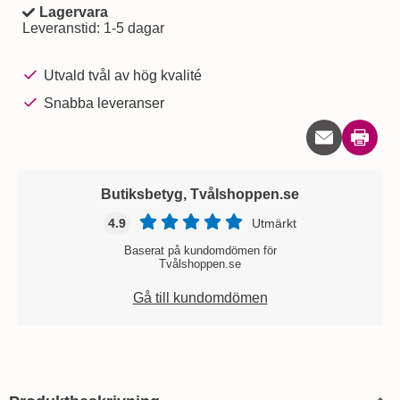
Lagervara
Tillgänglighet:
Leveranstid:
1-5 dagar
Utvald tvål av hög kvalité
Snabba leveranser
Skriv u
Butiksbetyg, Tvålshoppen.se
4.9
Utmärkt
Baserat på kundomdömen för
Tvålshoppen.se
Gå till kundomdömen