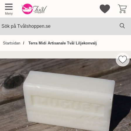
Mina favorite
Meny
Sök
Ge
Sök på Tvålshoppen.se
Startsidan
Terra Midi Artisanale Tvål Liljekonvalj
Hoppa
över
Mark
Bilder