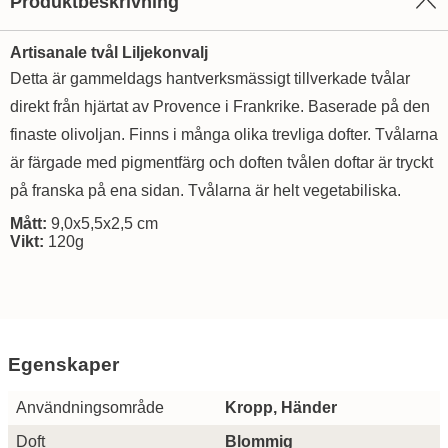
Produktbeskrivning
Artisanale tvål Liljekonvalj
Detta är gammeldags hantverksmässigt tillverkade tvålar
direkt från hjärtat av Provence i Frankrike. Baserade på den
finaste olivoljan. Finns i många olika trevliga dofter. Tvålarna
är färgade med pigmentfärg och doften tvålen doftar är tryckt
på franska på ena sidan. Tvålarna är helt vegetabiliska.
Mått:
9,0x5,5x2,5 cm
Vikt:
120g
Egenskaper
Egenskaper/attribut för denna produkt
Attribut
Värde
Användningsområde
Kropp, Händer
Doft
Blommig