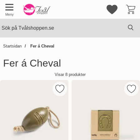
Mina favorite
Meny
Sök
Ge
Sök på Tvålshoppen.se
Startsidan
Fer á Cheval
Fer á Cheval
Visar
8
produkter
Markera fer á Cheval Marseilletvål ov
Mark