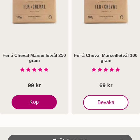
Fer á Cheval Marseilletvål 250
Fer á Cheval Marseilletvål 100
gram
gram
Art. nr 8331
Art. nr 8330
Betyg: 5 Stjärnor av 5
Betyg: 5 Stjärnor a
99 kr
69 kr
, Fer á Cheval Marseillet
Köp
Bevaka
Fer á Cheval Marseilletvål 250 gram
Sidfot Blandad info och länkar