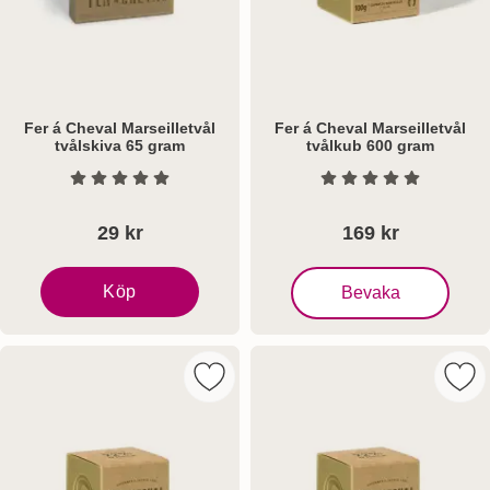
Fer á Cheval Marseilletvål
Fer á Cheval Marseilletvål
tvålskiva 65 gram
tvålkub 600 gram
Art. nr 8335
Art. nr 8334
Betyg: 0 Stjärnor av 5
Betyg: 0 Stjärnor a
29 kr
169 kr
, Fer á Cheval Marseillet
Köp
Bevaka
Fer á Cheval Marseilletvål tvålskiva 65 gram
Markera fer á Cheval Marseilletvål t
Mark