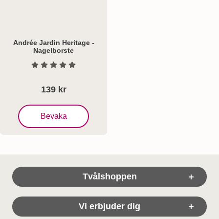
Andrée Jardin Heritage -
Nagelborste
Art. nr 5305
Betyg: 0 Stjärnor av 5
139 kr
, Andrée Jardin Heritage - Nagelborste
Bevaka
Sidfot Blandad info och länkar
Tvålshoppen
Vi erbjuder dig