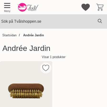
Mina favorite
Meny
Sök
Ge
Sök på Tvålshoppen.se
Startsidan
Andrée Jardin
Andrée Jardin
Visar
1
produkter
Markera andrée Jardin Heritage - Na